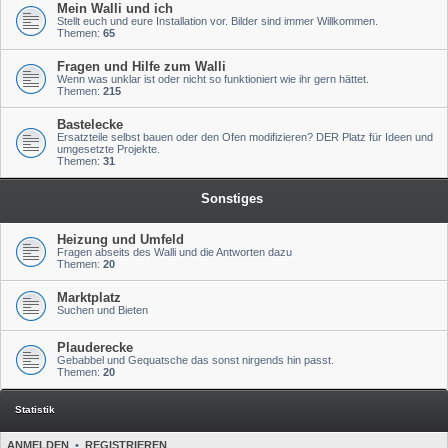
Mein Walli und ich
Stellt euch und eure Installation vor. Bilder sind immer Willkommen.
Themen:
65
Fragen und Hilfe zum Walli
Wenn was unklar ist oder nicht so funktioniert wie ihr gern hättet.
Themen:
215
Bastelecke
Ersatzteile selbst bauen oder den Ofen modifizieren? DER Platz für Ideen und
umgesetzte Projekte.
Themen:
31
Sonstiges
Heizung und Umfeld
Fragen abseits des Walli und die Antworten dazu
Themen:
20
Marktplatz
Suchen und Bieten
Plauderecke
Gebabbel und Gequatsche das sonst nirgends hin passt.
Themen:
20
Statistik
ANMELDEN
•
REGISTRIEREN