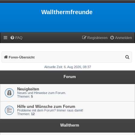
Wallthermfreunde
FAQ
Registrieren
Anmelden
S
Foren-Übersicht
u
Aktuelle Zeit: 6. Aug 2026, 08:37
c
Forum
h
e
Neuigkeiten
Neues und Hinweise zum Forum.
Themen:
5
Hilfe und Wünsche zum Forum
Probleme mit dem Forum? Immer raus damit!
Themen:
12
Walltherm