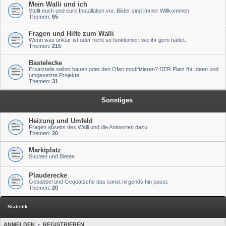
Mein Walli und ich
Stellt euch und eure Installation vor. Bilder sind immer Willkommen.
Themen:
65
Fragen und Hilfe zum Walli
Wenn was unklar ist oder nicht so funktioniert wie ihr gern hättet.
Themen:
215
Bastelecke
Ersatzteile selbst bauen oder den Ofen modifizieren? DER Platz für Ideen und
umgesetzte Projekte.
Themen:
31
Sonstiges
Heizung und Umfeld
Fragen abseits des Walli und die Antworten dazu
Themen:
20
Marktplatz
Suchen und Bieten
Plauderecke
Gebabbel und Gequatsche das sonst nirgends hin passt.
Themen:
20
Statistik
ANMELDEN
•
REGISTRIEREN