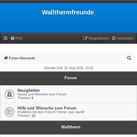
Wallthermfreunde
FAQ
Registrieren
Anmelden
S
Foren-Übersicht
u
Aktuelle Zeit: 10. Aug 2026, 15:26
c
Forum
h
e
Neuigkeiten
Neues und Hinweise zum Forum.
Themen:
5
Hilfe und Wünsche zum Forum
Probleme mit dem Forum? Immer raus damit!
Themen:
12
Walltherm