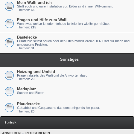
Mein Walli und ich
Stellt euch und eure Installation vor. Bilder sind immer Willkommen.
Themen:
65
Fragen und Hilfe zum Walli
Wenn was unklar ist oder nicht so funktioniert wie ihr gern hättet.
Themen:
215
Bastelecke
Ersatzteile selbst bauen oder den Ofen modifizieren? DER Platz für Ideen und
umgesetzte Projekte.
Themen:
31
Sonstiges
Heizung und Umfeld
Fragen abseits des Walli und die Antworten dazu
Themen:
20
Marktplatz
Suchen und Bieten
Plauderecke
Gebabbel und Gequatsche das sonst nirgends hin passt.
Themen:
20
Statistik
ANMELDEN
•
REGISTRIEREN