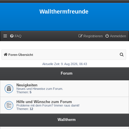
Wallthermfreunde
FAQ
Registrieren
Anmelden
S
Foren-Übersicht
u
Aktuelle Zeit: 9. Aug 2026, 06:43
c
Forum
h
e
Neuigkeiten
Neues und Hinweise zum Forum.
Themen:
5
Hilfe und Wünsche zum Forum
Probleme mit dem Forum? Immer raus damit!
Themen:
12
Walltherm