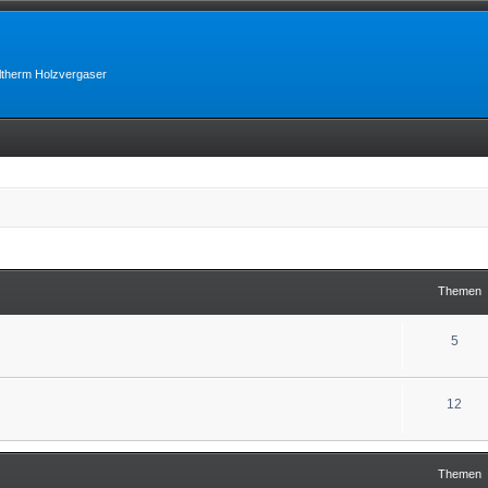
lltherm Holzvergaser
Themen
5
12
Themen