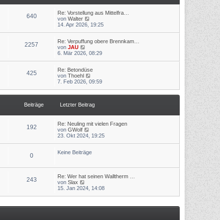
t
r
r
B
a
Re: Vorstellung aus Mittelfra…
640
e
N
g
von
Walter
i
e
14. Apr 2026, 19:25
t
u
r
e
a
Re: Verpuffung obere Brennkam…
s
2257
N
g
von
JAU
t
e
6. Mär 2026, 08:29
e
u
r
e
B
Re: Betondüse
s
e
425
N
von
Thoehl
t
i
e
7. Feb 2026, 09:59
e
t
u
r
r
e
B
a
s
e
g
Beiträge
Letzter Beitrag
t
i
e
t
r
r
B
a
Re: Neuling mit vielen Fragen
192
e
g
N
von
GWolf
i
e
23. Okt 2024, 19:25
t
u
r
e
a
Keine Beiträge
s
0
g
t
e
r
Re: Wer hat seinen Walltherm …
B
243
N
von
Slax
e
e
15. Jan 2024, 14:08
i
u
t
e
r
s
a
t
g
e