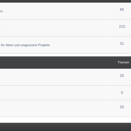
65
en.
215
.
31
 für Ideen und umgesetzte Projekte.
Themen
20
0
20