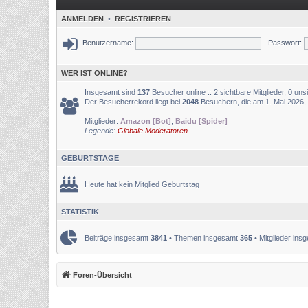
ANMELDEN
•
REGISTRIEREN
Benutzername:
Passwort:
WER IST ONLINE?
Insgesamt sind
137
Besucher online :: 2 sichtbare Mitglieder, 0 un
Der Besucherrekord liegt bei
2048
Besuchern, die am 1. Mai 2026, 0
Mitglieder:
Amazon [Bot]
,
Baidu [Spider]
Legende:
Globale Moderatoren
GEBURTSTAGE
Heute hat kein Mitglied Geburtstag
STATISTIK
Beiträge insgesamt
3841
• Themen insgesamt
365
• Mitglieder in
Foren-Übersicht