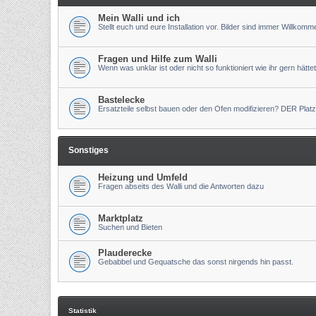
Mein Walli und ich
Stellt euch und eure Installation vor. Bilder sind immer Willkomm
Fragen und Hilfe zum Walli
Wenn was unklar ist oder nicht so funktioniert wie ihr gern hättet
Bastelecke
Ersatzteile selbst bauen oder den Ofen modifizieren? DER Platz
Sonstiges
Heizung und Umfeld
Fragen abseits des Walli und die Antworten dazu
Marktplatz
Suchen und Bieten
Plauderecke
Gebabbel und Gequatsche das sonst nirgends hin passt.
Statistik