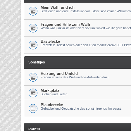
Mein Walli und ich
Stellt euch und eure Installation vor. Bilder sind immer Willkomm
Fragen und Hilfe zum Walli
Wenn was unklar ist oder nicht so funktioniert wie ihr gern hättet
Bastelecke
Ersatzteile selbst bauen oder den Ofen modifizieren? DER Platz
Sonstiges
Heizung und Umfeld
Fragen abseits des Walli und die Antworten dazu
Marktplatz
Suchen und Bieten
Plauderecke
Gebabbel und Gequatsche das sonst nirgends hin passt.
Statistik