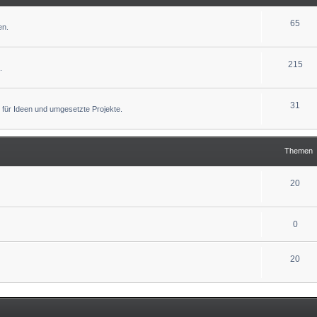
65
en.
215
.
31
 für Ideen und umgesetzte Projekte.
Themen
20
0
20