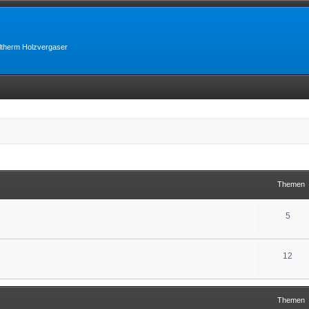
lltherm Holzvergaser
Themen
5
12
Themen