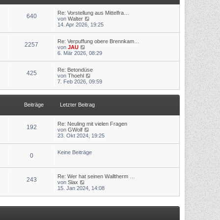
t
r
r
B
a
Re: Vorstellung aus Mittelfra…
640
e
N
g
von
Walter
i
e
14. Apr 2026, 19:25
t
u
r
e
a
Re: Verpuffung obere Brennkam…
s
2257
N
g
von
JAU
t
e
6. Mär 2026, 08:29
e
u
r
e
B
Re: Betondüse
s
e
425
N
von
Thoehl
t
i
e
7. Feb 2026, 09:59
e
t
u
r
r
e
B
a
s
e
g
Beiträge
Letzter Beitrag
t
i
e
t
r
r
B
a
Re: Neuling mit vielen Fragen
192
e
g
N
von
GWolf
i
e
23. Okt 2024, 19:25
t
u
r
e
a
Keine Beiträge
s
0
g
t
e
r
Re: Wer hat seinen Walltherm …
B
243
N
von
Slax
e
e
15. Jan 2024, 14:08
i
u
t
e
r
s
a
t
g
e