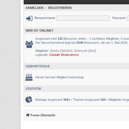
ANMELDEN
•
REGISTRIEREN
Benutzername:
Passwort:
WER IST ONLINE?
Insgesamt sind
120
Besucher online :: 2 sichtbare Mitglieder, 0 un
Der Besucherrekord liegt bei
2048
Besuchern, die am 1. Mai 2026, 0
Mitglieder:
Baidu [Spider]
,
Semrush [Bot]
Legende:
Globale Moderatoren
GEBURTSTAGE
Heute hat kein Mitglied Geburtstag
STATISTIK
Beiträge insgesamt
3841
• Themen insgesamt
365
• Mitglieder in
Foren-Übersicht