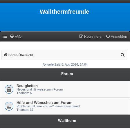
Wallthermfreunde
FAQ
Registrieren
Anmelden
S
Foren-Übersicht
u
Aktuelle Zeit: 8. Aug 2026, 14:04
c
Forum
h
e
Neuigkeiten
Neues und Hinweise zum Forum.
Themen:
5
Hilfe und Wünsche zum Forum
Probleme mit dem Forum? Immer raus damit!
Themen:
12
Walltherm