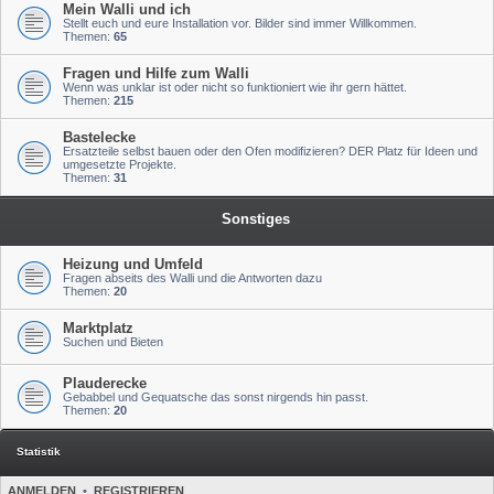
Mein Walli und ich
Stellt euch und eure Installation vor. Bilder sind immer Willkommen.
Themen:
65
Fragen und Hilfe zum Walli
Wenn was unklar ist oder nicht so funktioniert wie ihr gern hättet.
Themen:
215
Bastelecke
Ersatzteile selbst bauen oder den Ofen modifizieren? DER Platz für Ideen und
umgesetzte Projekte.
Themen:
31
Sonstiges
Heizung und Umfeld
Fragen abseits des Walli und die Antworten dazu
Themen:
20
Marktplatz
Suchen und Bieten
Plauderecke
Gebabbel und Gequatsche das sonst nirgends hin passt.
Themen:
20
Statistik
ANMELDEN
•
REGISTRIEREN