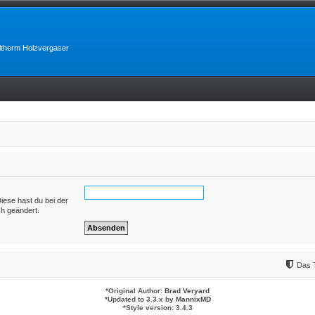
lltherm Holzvergaser
Diese hast du bei der
ch geändert.
Das 
*
Original Author:
Brad Veryard
*
Updated to 3.3.x by
MannixMD
*
Style version: 3.4.3