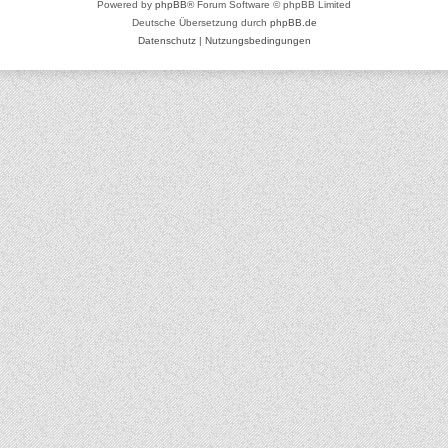
Powered by
phpBB
® Forum Software © phpBB Limited
Deutsche Übersetzung durch
phpBB.de
Datenschutz
|
Nutzungsbedingungen