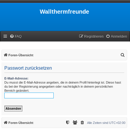
Wallthermfreunde
FAQ
Registrieren
Anmelden
S
Foren-Übersicht
u
Passwort zurücksetzen
c
h
E-Mail-Adresse:
Du musst die E-Mail-Adresse angeben, die in deinem Profil hinterlegt ist. Diese hast
e
du bei der Registrierung angegeben oder nachträglich in deinem persönlichen
Bereich geändert.
Foren-Übersicht
Alle Zeiten sind
UTC+02:00