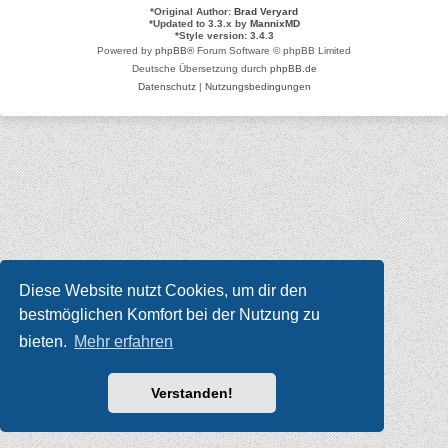
*
Original Author:
Brad Veryard
*
Updated to 3.3.x by
MannixMD
*
Style version: 3.4.3
Powered by
phpBB
® Forum Software © phpBB Limited
Deutsche Übersetzung durch
phpBB.de
Datenschutz
|
Nutzungsbedingungen
Diese Website nutzt Cookies, um dir den
bestmöglichen Komfort bei der Nutzung zu
bieten.
Mehr erfahren
Verstanden!