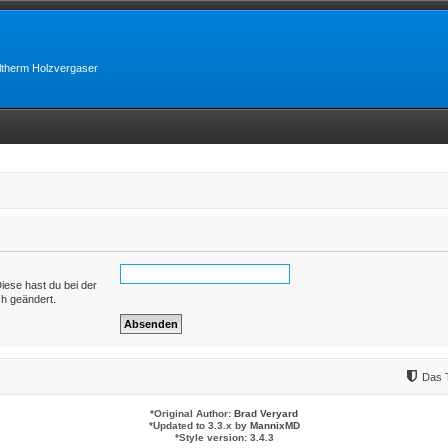
lltherm Holzvergaser
Diese hast du bei der
ch geändert.
Das 
*
Original Author:
Brad Veryard
*
Updated to 3.3.x by
MannixMD
*
Style version: 3.4.3