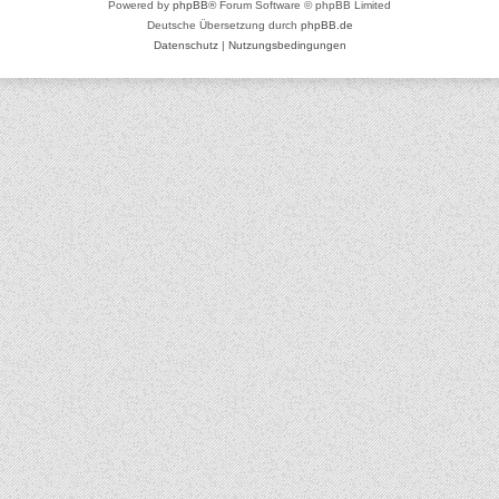
Powered by
phpBB
® Forum Software © phpBB Limited
Deutsche Übersetzung durch
phpBB.de
Datenschutz
|
Nutzungsbedingungen