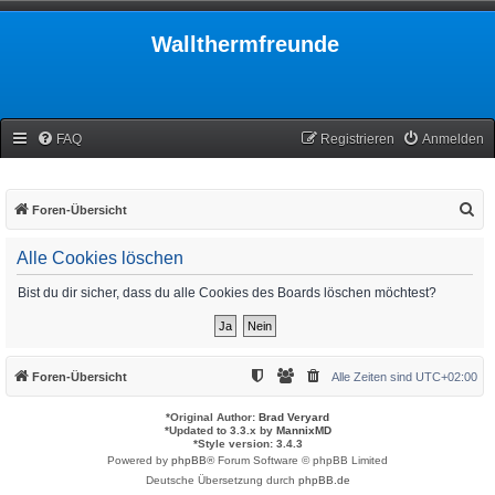
Wallthermfreunde
FAQ
Registrieren
Anmelden
S
Foren-Übersicht
u
Alle Cookies löschen
c
h
Bist du dir sicher, dass du alle Cookies des Boards löschen möchtest?
e
Foren-Übersicht
Alle Zeiten sind
UTC+02:00
*
Original Author:
Brad Veryard
*
Updated to 3.3.x by
MannixMD
*
Style version: 3.4.3
Powered by
phpBB
® Forum Software © phpBB Limited
Deutsche Übersetzung durch
phpBB.de