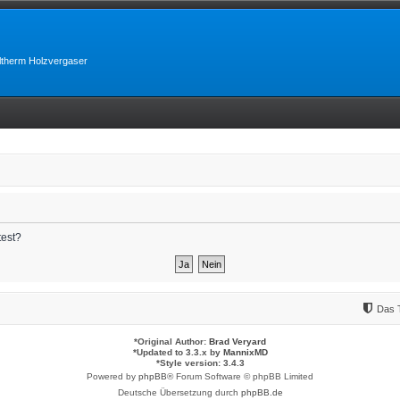
lltherm Holzvergaser
test?
Das 
*
Original Author:
Brad Veryard
*
Updated to 3.3.x by
MannixMD
*
Style version: 3.4.3
Powered by
phpBB
® Forum Software © phpBB Limited
Deutsche Übersetzung durch
phpBB.de