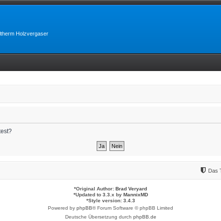
lltherm Holzvergaser
test?
Das 
*
Original Author:
Brad Veryard
*
Updated to 3.3.x by
MannixMD
*
Style version: 3.4.3
Powered by
phpBB
® Forum Software © phpBB Limited
Deutsche Übersetzung durch
phpBB.de