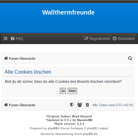
Wallthermfreunde
FAQ
Registrieren
Anmelden
S
Foren-Übersicht
u
Alle Cookies löschen
c
h
Bist du dir sicher, dass du alle Cookies des Boards löschen möchtest?
e
Foren-Übersicht
Alle Zeiten sind
UTC+02:00
*
Original Author:
Brad Veryard
*
Updated to 3.3.x by
MannixMD
*
Style version: 3.4.3
Powered by
phpBB
® Forum Software © phpBB Limited
Deutsche Übersetzung durch
phpBB.de