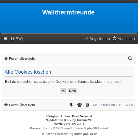
Wallthermfreunde
FAQ
Registrieren
Anmelden
S
Foren-Übersicht
u
Alle Cookies löschen
c
h
Bist du dir sicher, dass du alle Cookies des Boards löschen möchtest?
e
Foren-Übersicht
Alle Zeiten sind
UTC+02:00
*
Original Author:
Brad Veryard
*
Updated to 3.3.x by
MannixMD
*
Style version: 3.4.3
Powered by
phpBB
® Forum Software © phpBB Limited
Deutsche Übersetzung durch
phpBB.de