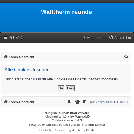
Wallthermfreunde
FAQ
Registrieren
Anmelden
S
Foren-Übersicht
u
Alle Cookies löschen
c
h
Bist du dir sicher, dass du alle Cookies des Boards löschen möchtest?
e
Foren-Übersicht
Alle Zeiten sind
UTC+02:00
*
Original Author:
Brad Veryard
*
Updated to 3.3.x by
MannixMD
*
Style version: 3.4.3
Powered by
phpBB
® Forum Software © phpBB Limited
Deutsche Übersetzung durch
phpBB.de