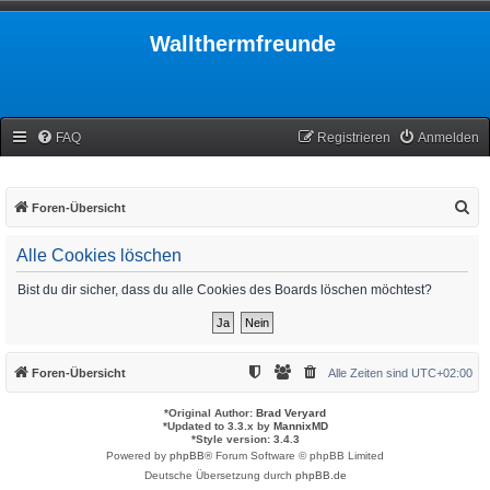
Wallthermfreunde
FAQ
Registrieren
Anmelden
S
Foren-Übersicht
u
Alle Cookies löschen
c
h
Bist du dir sicher, dass du alle Cookies des Boards löschen möchtest?
e
Foren-Übersicht
Alle Zeiten sind
UTC+02:00
*
Original Author:
Brad Veryard
*
Updated to 3.3.x by
MannixMD
*
Style version: 3.4.3
Powered by
phpBB
® Forum Software © phpBB Limited
Deutsche Übersetzung durch
phpBB.de