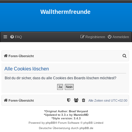
Wallthermfreunde
FAQ
Registrieren
Anmelden
S
Foren-Übersicht
u
Alle Cookies löschen
c
h
Bist du dir sicher, dass du alle Cookies des Boards löschen möchtest?
e
Foren-Übersicht
Alle Zeiten sind
UTC+02:00
*
Original Author:
Brad Veryard
*
Updated to 3.3.x by
MannixMD
*
Style version: 3.4.3
Powered by
phpBB
® Forum Software © phpBB Limited
Deutsche Übersetzung durch
phpBB.de