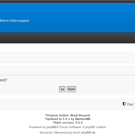
lltherm Holzvergaser
test?
Das 
*
Original Author:
Brad Veryard
*
Updated to 3.3.x by
MannixMD
*
Style version: 3.4.3
Powered by
phpBB
® Forum Software © phpBB Limited
Deutsche Übersetzung durch
phpBB.de