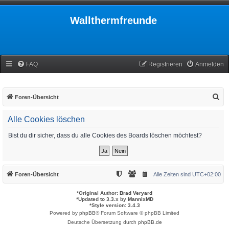
Wallthermfreunde
FAQ
Registrieren
Anmelden
S
Foren-Übersicht
u
Alle Cookies löschen
c
h
Bist du dir sicher, dass du alle Cookies des Boards löschen möchtest?
e
Foren-Übersicht
Alle Zeiten sind
UTC+02:00
*
Original Author:
Brad Veryard
*
Updated to 3.3.x by
MannixMD
*
Style version: 3.4.3
Powered by
phpBB
® Forum Software © phpBB Limited
Deutsche Übersetzung durch
phpBB.de