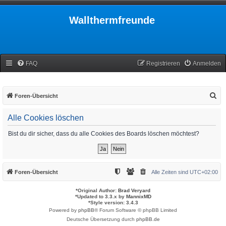
Wallthermfreunde
FAQ
Registrieren
Anmelden
S
Foren-Übersicht
u
Alle Cookies löschen
c
h
Bist du dir sicher, dass du alle Cookies des Boards löschen möchtest?
e
Foren-Übersicht
Alle Zeiten sind
UTC+02:00
*
Original Author:
Brad Veryard
*
Updated to 3.3.x by
MannixMD
*
Style version: 3.4.3
Powered by
phpBB
® Forum Software © phpBB Limited
Deutsche Übersetzung durch
phpBB.de