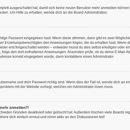
omplett ausgeschaltet hat, damit sich keine neuen Benutzer mehr anmelden können.
rden. Um Hilfe zu erhalten, wende dich an die Board-Administration.
chtige Passwort eingegeben hast. Wenn diese stimmen, dann gibt es zwei Möglich
iner Erziehungsberechtigten den Anweisungen folgen, die du erhalten hast. Wenn dies 
r erst freigeschaltet werden – entweder musst du dies selbst erledigen oder ein Ad
ast, folge den dort enthaltenen Anweisungen. Ansonsten prüfe, ob du deine E-Mail
l-Adresse korrekt eingegeben wurde, dann kontaktiere einen Administrator.
utzername und dein Passwort richtig sind. Wenn dies der Fall ist, wende dich an e
nsproblem mit der Website vorliegt, welches ein Administrator lösen muss.
ht mehr anmelden?!
chieden Gründen deaktiviert oder gelöscht hat. Außerdem löschen viele Boards rege
iere dich einfach erneut und nimm aktiv an den Diskussionen teil!