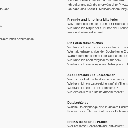
Ich kann keine Privaten Nachrichten versch
Ich bekomme ständig unerwünschte Private
ftaucht?
Ich habe eine Spam-E-Mail von einem Mitgli
ch!
Freunde und ignorierte Mitglieder
Wozu benötige ich die Listen der Freunde un
n?
Wie kann ich Mitglieder zur Liste der Freund
aus den Listen entfernen?
fordert, mich anzumelden.
Die Foren durchsuchen
Wie kann ich ein Forum oder mehrere For
Weshalb erhalte ich bei der Suche keine E
Warum bekomme ich bei der Suche eine lee
Wie kann ich nach Mitgliedern suchen?
Wie kann ich meine eigenen Beiträge und 
Abonnements und Lesezeichen
Was ist der Unterschied zwischen einem 
Wie kann ich ein Lesezeichen auf ein The
Wie kann ich ein Forum abonnieren?
Wie deaktiviere ich meine Abonnements?
Dateianhänge
Welche Dateianhänge sind in diesem Forum
Kann ich eine Übersicht all meiner Dateian
phpBB betreffende Fragen
Wer hat diese Forensoftware entwickelt?