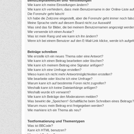
Benutzerpräferenzen und -einstellungen
Wie kann ich meine Einstellungen ändern?
Wie kann ich verhindern, dass mein Benutzername in der Online-Liste au
Die Forenuhr geht falsch!
Ich habe die Zeitzone eingestellt, aber die Forenuhr geht immer noch fals
Meine Sprache steht auf diesem Board nicht zur Auswahl!
Was sind das für Bilder, die bei meinem Benutzernamen angezeigt werde
Wie verwende ich einen Avatar?
Was ist mein Rang und wie kann ich ihn ändern?
Wenn ich bei einem Benutzer auf den E-Mail-Link klicke, werde ich aufge
Beiträge schreiben
Wie erstelle ich ein neues Thema oder eine Antwort?
Wie kann ich einen Beitrag bearbeiten oder löschen?
Wie kann ich meinem Beitrag eine Signatur anfügen?
Wie kann ich eine Umfrage erstellen?
Wieso kann ich nicht mehr Antwortmöglichkeiten erstellen?
Wie bearbeite oder lösche ich eine Umfrage?
Warum kann ich auf bestimmte Foren nicht zugreifen?
Weshalb kann ich keine Dateianhänge anfügen?
Weshalb wurde ich verwarnt?
Wie kann ich Beiträge den Moderatoren melden?
Was bewirkt die „Speichern“-Schaltfläche beim Schreiben eines Beitrags?
Warum muss mein Beitrag erst freigegeben werden?
Wie markiere ich ein Thema als neu?
Textformatierung und Thementypen
Was ist BBCode?
Kann ich HTML benutzen?