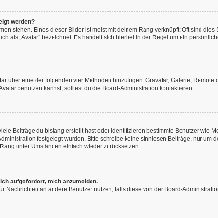
eigt werden?
en stehen. Eines dieser Bilder ist meist mit deinem Rang verknüpft: Oft sind dies
h als „Avatar“ bezeichnet. Es handelt sich hierbei in der Regel um ein persönliche
vatar über eine der folgenden vier Methoden hinzufügen: Gravatar, Galerie, Remot
atar benutzen kannst, solltest du die Board-Administration kontaktieren.
ele Beiträge du bislang erstellt hast oder identifizieren bestimmte Benutzer wie
-Administration festgelegt wurden. Bitte schreibe keine sinnlosen Beiträge, nur u
n Rang unter Umständen einfach wieder zurücksetzen.
 ich aufgefordert, mich anzumelden.
n für Nachrichten an andere Benutzer nutzen, falls diese von der Board-Administra