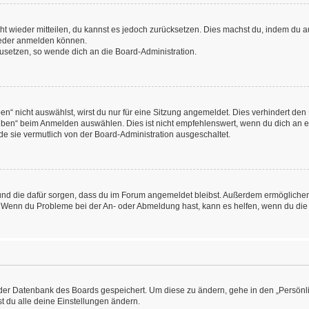
icht wieder mitteilen, du kannst es jedoch zurücksetzen. Dies machst du, indem du
wieder anmelden können.
kzusetzen, so wende dich an die Board-Administration.
“ nicht auswählst, wirst du nur für eine Sitzung angemeldet. Dies verhindert den
ben“ beim Anmelden auswählen. Dies ist nicht empfehlenswert, wenn du dich an ein
de sie vermutlich von der Board-Administration ausgeschaltet.
at und die dafür sorgen, dass du im Forum angemeldet bleibst. Außerdem ermögliche
n. Wenn du Probleme bei der An- oder Abmeldung hast, kann es helfen, wenn du die
n der Datenbank des Boards gespeichert. Um diese zu ändern, gehe in den „Persönli
t du alle deine Einstellungen ändern.