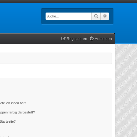
Suche
Erweiterte Such
Registrieren
Anmelden
ete ich ihnen bei?
en farbig dargestellt?
Startseite?