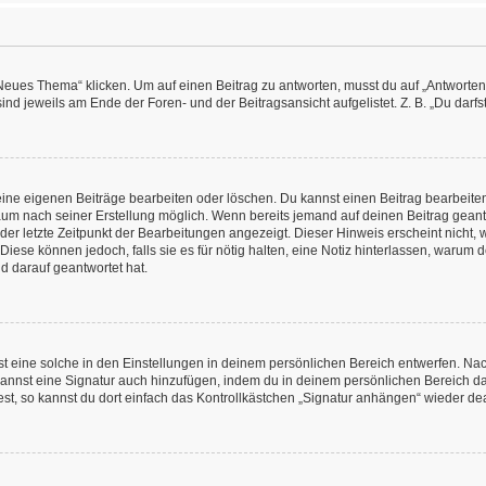
es Thema“ klicken. Um auf einen Beitrag zu antworten, musst du auf „Antworten“ kl
nd jeweils am Ende der Foren- und der Beitragsansicht aufgelistet. Z. B. „Du darfs
deine eigenen Beiträge bearbeiten oder löschen. Du kannst einen Beitrag bearbeit
itraum nach seiner Erstellung möglich. Wenn bereits jemand auf deinen Beitrag geant
 der letzte Zeitpunkt der Bearbeitungen angezeigt. Dieser Hinweis erscheint nicht
Diese können jedoch, falls sie es für nötig halten, eine Notiz hinterlassen, warum 
d darauf geantwortet hat.
 eine solche in den Einstellungen in deinem persönlichen Bereich entwerfen. Nachd
kannst eine Signatur auch hinzufügen, indem du in deinem persönlichen Bereich d
t, so kannst du dort einfach das Kontrollkästchen „Signatur anhängen“ wieder dea