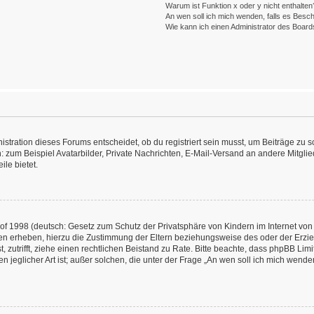
Warum ist Funktion x oder y nicht enthalten
An wen soll ich mich wenden, falls es Besc
Wie kann ich einen Administrator des Board
ration dieses Forums entscheidet, ob du registriert sein musst, um Beiträge zu schre
: zum Beispiel Avatarbilder, Private Nachrichten, E-Mail-Versand an andere Mitglied
ile bietet.
f 1998 (deutsch: Gesetz zum Schutz der Privatsphäre von Kindern im Internet von 
en erheben, hierzu die Zustimmung der Eltern beziehungsweise des oder der Erzieh
st, zutrifft, ziehe einen rechtlichen Beistand zu Rate. Bitte beachte, dass phpBB L
n jeglicher Art ist; außer solchen, die unter der Frage „An wen soll ich mich wend