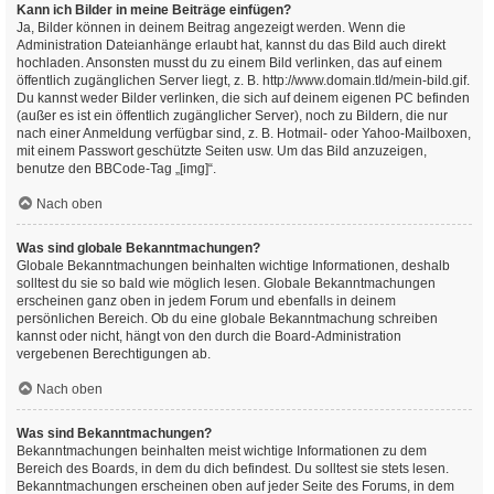
Kann ich Bilder in meine Beiträge einfügen?
Ja, Bilder können in deinem Beitrag angezeigt werden. Wenn die
Administration Dateianhänge erlaubt hat, kannst du das Bild auch direkt
hochladen. Ansonsten musst du zu einem Bild verlinken, das auf einem
öffentlich zugänglichen Server liegt, z. B. http://www.domain.tld/mein-bild.gif.
Du kannst weder Bilder verlinken, die sich auf deinem eigenen PC befinden
(außer es ist ein öffentlich zugänglicher Server), noch zu Bildern, die nur
nach einer Anmeldung verfügbar sind, z. B. Hotmail- oder Yahoo-Mailboxen,
mit einem Passwort geschützte Seiten usw. Um das Bild anzuzeigen,
benutze den BBCode-Tag „[img]“.
Nach oben
Was sind globale Bekanntmachungen?
Globale Bekanntmachungen beinhalten wichtige Informationen, deshalb
solltest du sie so bald wie möglich lesen. Globale Bekanntmachungen
erscheinen ganz oben in jedem Forum und ebenfalls in deinem
persönlichen Bereich. Ob du eine globale Bekanntmachung schreiben
kannst oder nicht, hängt von den durch die Board-Administration
vergebenen Berechtigungen ab.
Nach oben
Was sind Bekanntmachungen?
Bekanntmachungen beinhalten meist wichtige Informationen zu dem
Bereich des Boards, in dem du dich befindest. Du solltest sie stets lesen.
Bekanntmachungen erscheinen oben auf jeder Seite des Forums, in dem