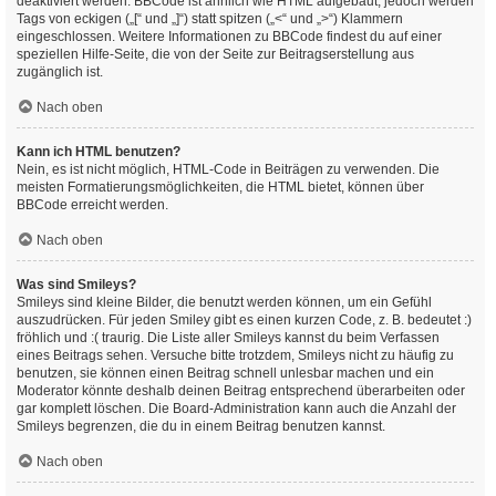
deaktiviert werden. BBCode ist ähnlich wie HTML aufgebaut, jedoch werden
Tags von eckigen („[“ und „]“) statt spitzen („<“ und „>“) Klammern
eingeschlossen. Weitere Informationen zu BBCode findest du auf einer
speziellen Hilfe-Seite, die von der Seite zur Beitragserstellung aus
zugänglich ist.
Nach oben
Kann ich HTML benutzen?
Nein, es ist nicht möglich, HTML-Code in Beiträgen zu verwenden. Die
meisten Formatierungsmöglichkeiten, die HTML bietet, können über
BBCode erreicht werden.
Nach oben
Was sind Smileys?
Smileys sind kleine Bilder, die benutzt werden können, um ein Gefühl
auszudrücken. Für jeden Smiley gibt es einen kurzen Code, z. B. bedeutet :)
fröhlich und :( traurig. Die Liste aller Smileys kannst du beim Verfassen
eines Beitrags sehen. Versuche bitte trotzdem, Smileys nicht zu häufig zu
benutzen, sie können einen Beitrag schnell unlesbar machen und ein
Moderator könnte deshalb deinen Beitrag entsprechend überarbeiten oder
gar komplett löschen. Die Board-Administration kann auch die Anzahl der
Smileys begrenzen, die du in einem Beitrag benutzen kannst.
Nach oben