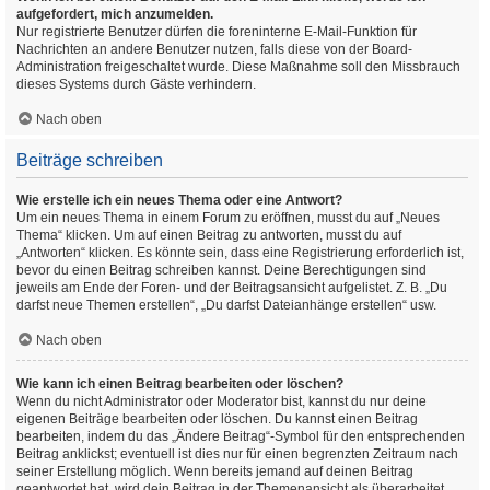
aufgefordert, mich anzumelden.
Nur registrierte Benutzer dürfen die foreninterne E-Mail-Funktion für
Nachrichten an andere Benutzer nutzen, falls diese von der Board-
Administration freigeschaltet wurde. Diese Maßnahme soll den Missbrauch
dieses Systems durch Gäste verhindern.
Nach oben
Beiträge schreiben
Wie erstelle ich ein neues Thema oder eine Antwort?
Um ein neues Thema in einem Forum zu eröffnen, musst du auf „Neues
Thema“ klicken. Um auf einen Beitrag zu antworten, musst du auf
„Antworten“ klicken. Es könnte sein, dass eine Registrierung erforderlich ist,
bevor du einen Beitrag schreiben kannst. Deine Berechtigungen sind
jeweils am Ende der Foren- und der Beitragsansicht aufgelistet. Z. B. „Du
darfst neue Themen erstellen“, „Du darfst Dateianhänge erstellen“ usw.
Nach oben
Wie kann ich einen Beitrag bearbeiten oder löschen?
Wenn du nicht Administrator oder Moderator bist, kannst du nur deine
eigenen Beiträge bearbeiten oder löschen. Du kannst einen Beitrag
bearbeiten, indem du das „Ändere Beitrag“-Symbol für den entsprechenden
Beitrag anklickst; eventuell ist dies nur für einen begrenzten Zeitraum nach
seiner Erstellung möglich. Wenn bereits jemand auf deinen Beitrag
geantwortet hat, wird dein Beitrag in der Themenansicht als überarbeitet