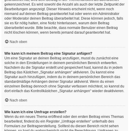
gekennzeichnet. Es wird sowohl die Anzahl als auch der letzte Zeitpunkt der
Bearbeitungen angezeigt. Dieser Hinweis erscheint nicht, wenn noch
niemand auf deinen Beitrag geantwortet hat oder wenn ein Administrator
oder Moderator deinen Beitrag überarbeitet hat. Diese können jedoch, falls
sie es für nötig halten, eine Notiz hinterlassen, warum dein Beitrag
überarbeitet wurde. Bitte beachte, dass normale Benutzer einen Beitrag
nicht löschen können, wenn bereits jemand darauf geantwortet hat.
Nach oben
Wie kann ich meinem Beitrag eine Signatur anfügen?
Um eine Signatur an deinen Beitrag anzufügen, musst du zunächst eine
solche in den Einstellungen in deinem persönlichen Bereich entwerfen.
Nachdem du die Signatur erstellt und gespeichert hast, kannst du in jedem
Beitrag das Kästchen „Signatur anhängen“ aktivieren. Du kannst eine
Signatur auch hinzufügen, indem du in deinem persönlichen Bereich das
standardmäßige Anhängen deiner Signatur aktivierst. Wenn du einen
einzelnen Beitrag dennoch ohne Signatur verfassen möchtest, so kannst du
dort einfach das Kontrollkästchen „Signatur anhängen“ wieder deaktivieren.
Nach oben
Wie kann ich eine Umfrage erstellen?
Wenn du ein neues Thema eröffnest oder den ersten Beitrag eines Themas
bearbeitest, findest du ein Register „Umfrage erstellen“ unterhalb des
Formulars zur Beitragserstellung. Solltest du diesen Bereich nicht sehen
können, so hast du wahrscheinlich nicht die Berechtigung, Umfragen zu