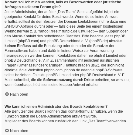
An wen soll ich mich wenden, falls es Beschwerden oder juristische
Anfragen zu diesem Forum gibt?
Jeder Administrator, der auf der „Das Team“-Seite aufgeführt ist, ist ein
geeigneter Kontakt für deine Beschwerde. Wenn du so keine Antwort
erhältst, solltest du den Besitzer der Domain kontaktieren (führe dazu eine
„WHOIS“-Abfrage
durch) oder — falls diese Seite bei einem kostenlosen
Webhoster wie z. B. Yahoo!, free.fr, funpic.de usw. liegt — den Support oder
den Abuse-Kontakt des betreffenden Dienstes. Bitte beachte, dass phpBB
Limited (phpBB.com) und phpBB Deutschland e. V. (phpBB.de)
absolut
keinen Einfluss
auf die Benutzung oder den oder die Benutzer der
Forensoftware haben und dafür in keiner Weise zur Verantwortung
herangezogen werden können. Kontaktiere daher nie phpBB Limited oder
phpBB Deutschland e. V. in Zusammenhang mit jeglichen juristischen
Fragen (Unterlassungserklärungen, Haftungsfragen usw.), die
sich nicht
direkt
auf die Websiten phpbb.com, phpbb.de oder die phpBB-Software
selbst beziehen. Falls du phpBB Limited oder phpBB Deutschland e. V. E-
Mails schreibst, die die
Softwarenutzung durch Dritte
betreffen, so wirst du,
wenn überhaupt, höchstens eine knappe Antwort erhalten.
Nach oben
Wie kann ich einen Administrator des Boards kontaktieren?
Alle Benutzer des Boards können das Kontaktformular nutzen, wenn die
Funktion durch die Board-Administration aktiviert wurde.
Mitglieder des Boards können zusätzlich den Link „Das Team“ verwenden.
Nach oben