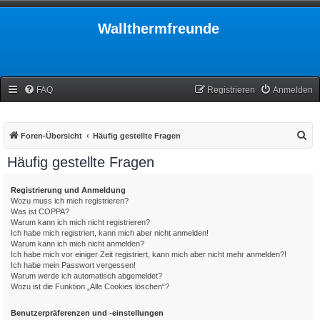
Wallthermfreunde
FAQ
Registrieren
Anmelden
S
Foren-Übersicht
Häufig gestellte Fragen
u
Häufig gestellte Fragen
c
h
Registrierung und Anmeldung
Wozu muss ich mich registrieren?
e
Was ist COPPA?
Warum kann ich mich nicht registrieren?
Ich habe mich registriert, kann mich aber nicht anmelden!
Warum kann ich mich nicht anmelden?
Ich habe mich vor einiger Zeit registriert, kann mich aber nicht mehr anmelden?!
Ich habe mein Passwort vergessen!
Warum werde ich automatisch abgemeldet?
Wozu ist die Funktion „Alle Cookies löschen“?
Benutzerpräferenzen und -einstellungen