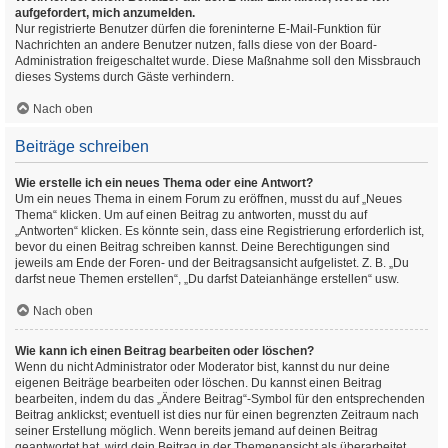
aufgefordert, mich anzumelden.
Nur registrierte Benutzer dürfen die foreninterne E-Mail-Funktion für
Nachrichten an andere Benutzer nutzen, falls diese von der Board-
Administration freigeschaltet wurde. Diese Maßnahme soll den Missbrauch
dieses Systems durch Gäste verhindern.
Nach oben
Beiträge schreiben
Wie erstelle ich ein neues Thema oder eine Antwort?
Um ein neues Thema in einem Forum zu eröffnen, musst du auf „Neues
Thema“ klicken. Um auf einen Beitrag zu antworten, musst du auf
„Antworten“ klicken. Es könnte sein, dass eine Registrierung erforderlich ist,
bevor du einen Beitrag schreiben kannst. Deine Berechtigungen sind
jeweils am Ende der Foren- und der Beitragsansicht aufgelistet. Z. B. „Du
darfst neue Themen erstellen“, „Du darfst Dateianhänge erstellen“ usw.
Nach oben
Wie kann ich einen Beitrag bearbeiten oder löschen?
Wenn du nicht Administrator oder Moderator bist, kannst du nur deine
eigenen Beiträge bearbeiten oder löschen. Du kannst einen Beitrag
bearbeiten, indem du das „Ändere Beitrag“-Symbol für den entsprechenden
Beitrag anklickst; eventuell ist dies nur für einen begrenzten Zeitraum nach
seiner Erstellung möglich. Wenn bereits jemand auf deinen Beitrag
geantwortet hat, wird dein Beitrag in der Themenansicht als überarbeitet