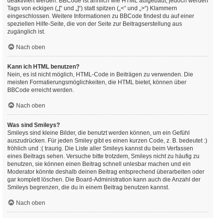
deaktiviert werden. BBCode ist ähnlich wie HTML aufgebaut, jedoch werden
Tags von eckigen („[“ und „]“) statt spitzen („<“ und „>“) Klammern
eingeschlossen. Weitere Informationen zu BBCode findest du auf einer
speziellen Hilfe-Seite, die von der Seite zur Beitragserstellung aus
zugänglich ist.
Nach oben
Kann ich HTML benutzen?
Nein, es ist nicht möglich, HTML-Code in Beiträgen zu verwenden. Die
meisten Formatierungsmöglichkeiten, die HTML bietet, können über
BBCode erreicht werden.
Nach oben
Was sind Smileys?
Smileys sind kleine Bilder, die benutzt werden können, um ein Gefühl
auszudrücken. Für jeden Smiley gibt es einen kurzen Code, z. B. bedeutet :)
fröhlich und :( traurig. Die Liste aller Smileys kannst du beim Verfassen
eines Beitrags sehen. Versuche bitte trotzdem, Smileys nicht zu häufig zu
benutzen, sie können einen Beitrag schnell unlesbar machen und ein
Moderator könnte deshalb deinen Beitrag entsprechend überarbeiten oder
gar komplett löschen. Die Board-Administration kann auch die Anzahl der
Smileys begrenzen, die du in einem Beitrag benutzen kannst.
Nach oben