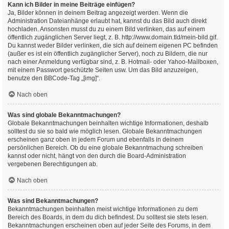
Kann ich Bilder in meine Beiträge einfügen?
Ja, Bilder können in deinem Beitrag angezeigt werden. Wenn die
Administration Dateianhänge erlaubt hat, kannst du das Bild auch direkt
hochladen. Ansonsten musst du zu einem Bild verlinken, das auf einem
öffentlich zugänglichen Server liegt, z. B. http://www.domain.tld/mein-bild.gif.
Du kannst weder Bilder verlinken, die sich auf deinem eigenen PC befinden
(außer es ist ein öffentlich zugänglicher Server), noch zu Bildern, die nur
nach einer Anmeldung verfügbar sind, z. B. Hotmail- oder Yahoo-Mailboxen,
mit einem Passwort geschützte Seiten usw. Um das Bild anzuzeigen,
benutze den BBCode-Tag „[img]“.
Nach oben
Was sind globale Bekanntmachungen?
Globale Bekanntmachungen beinhalten wichtige Informationen, deshalb
solltest du sie so bald wie möglich lesen. Globale Bekanntmachungen
erscheinen ganz oben in jedem Forum und ebenfalls in deinem
persönlichen Bereich. Ob du eine globale Bekanntmachung schreiben
kannst oder nicht, hängt von den durch die Board-Administration
vergebenen Berechtigungen ab.
Nach oben
Was sind Bekanntmachungen?
Bekanntmachungen beinhalten meist wichtige Informationen zu dem
Bereich des Boards, in dem du dich befindest. Du solltest sie stets lesen.
Bekanntmachungen erscheinen oben auf jeder Seite des Forums, in dem