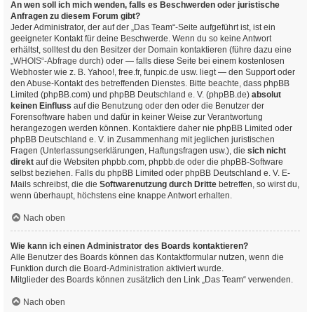
An wen soll ich mich wenden, falls es Beschwerden oder juristische
Anfragen zu diesem Forum gibt?
Jeder Administrator, der auf der „Das Team“-Seite aufgeführt ist, ist ein
geeigneter Kontakt für deine Beschwerde. Wenn du so keine Antwort
erhältst, solltest du den Besitzer der Domain kontaktieren (führe dazu eine
„WHOIS“-Abfrage
durch) oder — falls diese Seite bei einem kostenlosen
Webhoster wie z. B. Yahoo!, free.fr, funpic.de usw. liegt — den Support oder
den Abuse-Kontakt des betreffenden Dienstes. Bitte beachte, dass phpBB
Limited (phpBB.com) und phpBB Deutschland e. V. (phpBB.de)
absolut
keinen Einfluss
auf die Benutzung oder den oder die Benutzer der
Forensoftware haben und dafür in keiner Weise zur Verantwortung
herangezogen werden können. Kontaktiere daher nie phpBB Limited oder
phpBB Deutschland e. V. in Zusammenhang mit jeglichen juristischen
Fragen (Unterlassungserklärungen, Haftungsfragen usw.), die
sich nicht
direkt
auf die Websiten phpbb.com, phpbb.de oder die phpBB-Software
selbst beziehen. Falls du phpBB Limited oder phpBB Deutschland e. V. E-
Mails schreibst, die die
Softwarenutzung durch Dritte
betreffen, so wirst du,
wenn überhaupt, höchstens eine knappe Antwort erhalten.
Nach oben
Wie kann ich einen Administrator des Boards kontaktieren?
Alle Benutzer des Boards können das Kontaktformular nutzen, wenn die
Funktion durch die Board-Administration aktiviert wurde.
Mitglieder des Boards können zusätzlich den Link „Das Team“ verwenden.
Nach oben