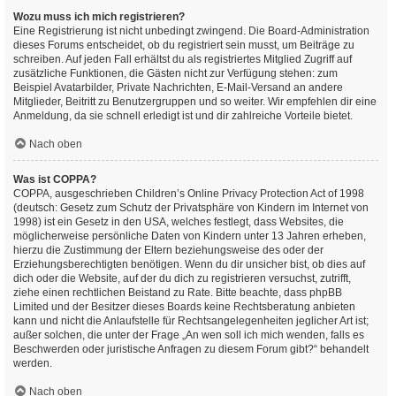
Wozu muss ich mich registrieren?
Eine Registrierung ist nicht unbedingt zwingend. Die Board-Administration
dieses Forums entscheidet, ob du registriert sein musst, um Beiträge zu
schreiben. Auf jeden Fall erhältst du als registriertes Mitglied Zugriff auf
zusätzliche Funktionen, die Gästen nicht zur Verfügung stehen: zum
Beispiel Avatarbilder, Private Nachrichten, E-Mail-Versand an andere
Mitglieder, Beitritt zu Benutzergruppen und so weiter. Wir empfehlen dir eine
Anmeldung, da sie schnell erledigt ist und dir zahlreiche Vorteile bietet.
Nach oben
Was ist COPPA?
COPPA, ausgeschrieben Children’s Online Privacy Protection Act of 1998
(deutsch: Gesetz zum Schutz der Privatsphäre von Kindern im Internet von
1998) ist ein Gesetz in den USA, welches festlegt, dass Websites, die
möglicherweise persönliche Daten von Kindern unter 13 Jahren erheben,
hierzu die Zustimmung der Eltern beziehungsweise des oder der
Erziehungsberechtigten benötigen. Wenn du dir unsicher bist, ob dies auf
dich oder die Website, auf der du dich zu registrieren versuchst, zutrifft,
ziehe einen rechtlichen Beistand zu Rate. Bitte beachte, dass phpBB
Limited und der Besitzer dieses Boards keine Rechtsberatung anbieten
kann und nicht die Anlaufstelle für Rechtsangelegenheiten jeglicher Art ist;
außer solchen, die unter der Frage „An wen soll ich mich wenden, falls es
Beschwerden oder juristische Anfragen zu diesem Forum gibt?“ behandelt
werden.
Nach oben