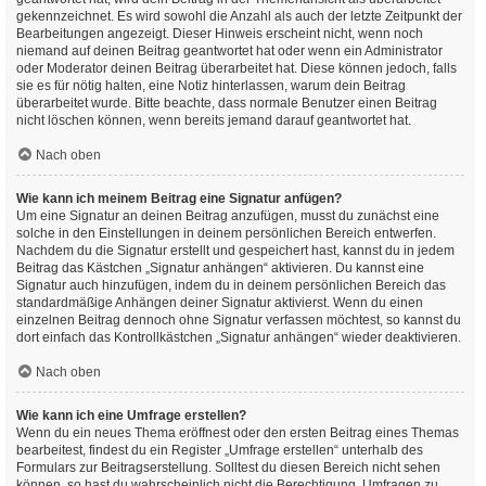
gekennzeichnet. Es wird sowohl die Anzahl als auch der letzte Zeitpunkt der
Bearbeitungen angezeigt. Dieser Hinweis erscheint nicht, wenn noch
niemand auf deinen Beitrag geantwortet hat oder wenn ein Administrator
oder Moderator deinen Beitrag überarbeitet hat. Diese können jedoch, falls
sie es für nötig halten, eine Notiz hinterlassen, warum dein Beitrag
überarbeitet wurde. Bitte beachte, dass normale Benutzer einen Beitrag
nicht löschen können, wenn bereits jemand darauf geantwortet hat.
Nach oben
Wie kann ich meinem Beitrag eine Signatur anfügen?
Um eine Signatur an deinen Beitrag anzufügen, musst du zunächst eine
solche in den Einstellungen in deinem persönlichen Bereich entwerfen.
Nachdem du die Signatur erstellt und gespeichert hast, kannst du in jedem
Beitrag das Kästchen „Signatur anhängen“ aktivieren. Du kannst eine
Signatur auch hinzufügen, indem du in deinem persönlichen Bereich das
standardmäßige Anhängen deiner Signatur aktivierst. Wenn du einen
einzelnen Beitrag dennoch ohne Signatur verfassen möchtest, so kannst du
dort einfach das Kontrollkästchen „Signatur anhängen“ wieder deaktivieren.
Nach oben
Wie kann ich eine Umfrage erstellen?
Wenn du ein neues Thema eröffnest oder den ersten Beitrag eines Themas
bearbeitest, findest du ein Register „Umfrage erstellen“ unterhalb des
Formulars zur Beitragserstellung. Solltest du diesen Bereich nicht sehen
können, so hast du wahrscheinlich nicht die Berechtigung, Umfragen zu