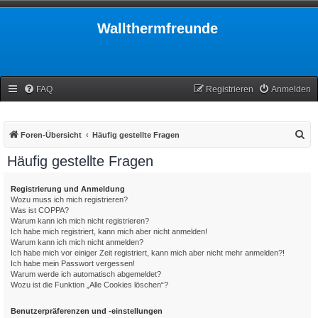
Wallthermfreunde
FAQ
Registrieren
Anmelden
S
Foren-Übersicht
Häufig gestellte Fragen
u
Häufig gestellte Fragen
c
h
Registrierung und Anmeldung
Wozu muss ich mich registrieren?
e
Was ist COPPA?
Warum kann ich mich nicht registrieren?
Ich habe mich registriert, kann mich aber nicht anmelden!
Warum kann ich mich nicht anmelden?
Ich habe mich vor einiger Zeit registriert, kann mich aber nicht mehr anmelden?!
Ich habe mein Passwort vergessen!
Warum werde ich automatisch abgemeldet?
Wozu ist die Funktion „Alle Cookies löschen“?
Benutzerpräferenzen und -einstellungen