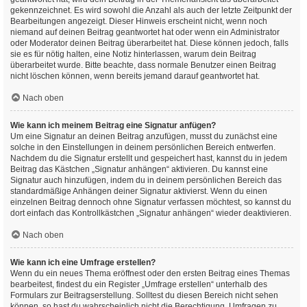
gekennzeichnet. Es wird sowohl die Anzahl als auch der letzte Zeitpunkt der
Bearbeitungen angezeigt. Dieser Hinweis erscheint nicht, wenn noch
niemand auf deinen Beitrag geantwortet hat oder wenn ein Administrator
oder Moderator deinen Beitrag überarbeitet hat. Diese können jedoch, falls
sie es für nötig halten, eine Notiz hinterlassen, warum dein Beitrag
überarbeitet wurde. Bitte beachte, dass normale Benutzer einen Beitrag
nicht löschen können, wenn bereits jemand darauf geantwortet hat.
Nach oben
Wie kann ich meinem Beitrag eine Signatur anfügen?
Um eine Signatur an deinen Beitrag anzufügen, musst du zunächst eine
solche in den Einstellungen in deinem persönlichen Bereich entwerfen.
Nachdem du die Signatur erstellt und gespeichert hast, kannst du in jedem
Beitrag das Kästchen „Signatur anhängen“ aktivieren. Du kannst eine
Signatur auch hinzufügen, indem du in deinem persönlichen Bereich das
standardmäßige Anhängen deiner Signatur aktivierst. Wenn du einen
einzelnen Beitrag dennoch ohne Signatur verfassen möchtest, so kannst du
dort einfach das Kontrollkästchen „Signatur anhängen“ wieder deaktivieren.
Nach oben
Wie kann ich eine Umfrage erstellen?
Wenn du ein neues Thema eröffnest oder den ersten Beitrag eines Themas
bearbeitest, findest du ein Register „Umfrage erstellen“ unterhalb des
Formulars zur Beitragserstellung. Solltest du diesen Bereich nicht sehen
können, so hast du wahrscheinlich nicht die Berechtigung, Umfragen zu