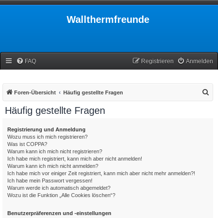
Wallthermfreunde
FAQ
Registrieren
Anmelden
S
Foren-Übersicht
Häufig gestellte Fragen
u
Häufig gestellte Fragen
c
h
Registrierung und Anmeldung
Wozu muss ich mich registrieren?
e
Was ist COPPA?
Warum kann ich mich nicht registrieren?
Ich habe mich registriert, kann mich aber nicht anmelden!
Warum kann ich mich nicht anmelden?
Ich habe mich vor einiger Zeit registriert, kann mich aber nicht mehr anmelden?!
Ich habe mein Passwort vergessen!
Warum werde ich automatisch abgemeldet?
Wozu ist die Funktion „Alle Cookies löschen“?
Benutzerpräferenzen und -einstellungen