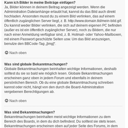
Kann ich Bilder in meine Beiträge einfügen?
Ja, Bilder können in deinem Beitrag angezeigt werden. Wenn die
Administration Dateianhänge erlaubt hat, kannst du das Bild auch direkt
hochladen. Ansonsten musst du zu einem Bild verlinken, das auf einem
öffentlich zugänglichen Server liegt, z. B. http://www.domain.tld/mein-bild.gif.
Du kannst weder Bilder verlinken, die sich auf deinem eigenen PC befinden
(außer es ist ein öffentlich zugänglicher Server), noch zu Bildern, die nur
nach einer Anmeldung verfügbar sind, z. B. Hotmail- oder Yahoo-Mailboxen,
mit einem Passwort geschützte Seiten usw. Um das Bild anzuzeigen,
benutze den BBCode-Tag „[img]“.
Nach oben
Was sind globale Bekanntmachungen?
Globale Bekanntmachungen beinhalten wichtige Informationen, deshalb
solltest du sie so bald wie möglich lesen. Globale Bekanntmachungen
erscheinen ganz oben in jedem Forum und ebenfalls in deinem
persönlichen Bereich. Ob du eine globale Bekanntmachung schreiben
kannst oder nicht, hängt von den durch die Board-Administration
vergebenen Berechtigungen ab.
Nach oben
Was sind Bekanntmachungen?
Bekanntmachungen beinhalten meist wichtige Informationen zu dem
Bereich des Boards, in dem du dich befindest. Du solltest sie stets lesen.
Bekanntmachungen erscheinen oben auf jeder Seite des Forums, in dem