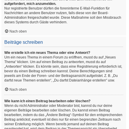
aufgefordert, mich anzumelden.
Nur registrierte Benutzer dürfen die foreninterne E-Mail-Funktion für
Nachrichten an andere Benutzer nutzen, falls diese von der Board-
Administration freigeschaltet wurde. Diese Maßnahme soll den Missbrauch
dieses Systems durch Gäste verhindern.
Nach oben
Beiträge schreiben
Wie erstelle ich ein neues Thema oder eine Antwort?
Um ein neues Thema in einem Forum zu eröffnen, musst du auf „Neues
Thema“ klicken. Um auf einen Beitrag zu antworten, musst du auf
„Antworten“ klicken. Es könnte sein, dass eine Registrierung erforderlich ist,
bevor du einen Beitrag schreiben kannst. Deine Berechtigungen sind
jeweils am Ende der Foren- und der Beitragsansicht aufgelistet. Z. B. „Du
darfst neue Themen erstellen“, „Du darfst Dateianhänge erstellen“ usw.
Nach oben
Wie kann ich einen Beitrag bearbeiten oder löschen?
Wenn du nicht Administrator oder Moderator bist, kannst du nur deine
eigenen Beiträge bearbeiten oder löschen. Du kannst einen Beitrag
bearbeiten, indem du das „Ändere Beitrag“-Symbol für den entsprechenden
Beitrag anklickst; eventuell ist dies nur für einen begrenzten Zeitraum nach
seiner Erstellung möglich. Wenn bereits jemand auf deinen Beitrag
geantwortet hat, wird dein Beitrag in der Themenansicht als überarbeitet