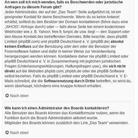
An wen soll ich mich wenden, falls es Beschwerden oder juristische
Anfragen zu diesem Forum gibt?
Jeder Administrator, der auf der „Das Team“-Seite aufgeführt ist, ist ein
geeigneter Kontakt für deine Beschwerde. Wenn du so keine Antwort
erhältst, solltest du den Besitzer der Domain kontaktieren (führe dazu eine
„WHOIS“-Abfrage
durch) oder — falls diese Seite bei einem kostenlosen
Webhoster wie z. B. Yahoo!, free.fr, funpic.de usw. liegt — den Support oder
den Abuse-Kontakt des betreffenden Dienstes. Bitte beachte, dass phpBB
Limited (phpBB.com) und phpBB Deutschland e. V. (phpBB.de)
absolut
keinen Einfluss
auf die Benutzung oder den oder die Benutzer der
Forensoftware haben und dafür in keiner Weise zur Verantwortung
herangezogen werden können. Kontaktiere daher nie phpBB Limited oder
phpBB Deutschland e. V. in Zusammenhang mit jeglichen juristischen
Fragen (Unterlassungserklärungen, Haftungsfragen usw.), die
sich nicht
direkt
auf die Websiten phpbb.com, phpbb.de oder die phpBB-Software
selbst beziehen. Falls du phpBB Limited oder phpBB Deutschland e. V. E-
Mails schreibst, die die
Softwarenutzung durch Dritte
betreffen, so wirst du,
wenn überhaupt, höchstens eine knappe Antwort erhalten.
Nach oben
Wie kann ich einen Administrator des Boards kontaktieren?
Alle Benutzer des Boards können das Kontaktformular nutzen, wenn die
Funktion durch die Board-Administration aktiviert wurde.
Mitglieder des Boards können zusätzlich den Link „Das Team“ verwenden.
Nach oben