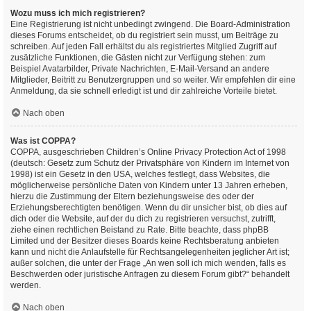
Wozu muss ich mich registrieren?
Eine Registrierung ist nicht unbedingt zwingend. Die Board-Administration
dieses Forums entscheidet, ob du registriert sein musst, um Beiträge zu
schreiben. Auf jeden Fall erhältst du als registriertes Mitglied Zugriff auf
zusätzliche Funktionen, die Gästen nicht zur Verfügung stehen: zum
Beispiel Avatarbilder, Private Nachrichten, E-Mail-Versand an andere
Mitglieder, Beitritt zu Benutzergruppen und so weiter. Wir empfehlen dir eine
Anmeldung, da sie schnell erledigt ist und dir zahlreiche Vorteile bietet.
Nach oben
Was ist COPPA?
COPPA, ausgeschrieben Children’s Online Privacy Protection Act of 1998
(deutsch: Gesetz zum Schutz der Privatsphäre von Kindern im Internet von
1998) ist ein Gesetz in den USA, welches festlegt, dass Websites, die
möglicherweise persönliche Daten von Kindern unter 13 Jahren erheben,
hierzu die Zustimmung der Eltern beziehungsweise des oder der
Erziehungsberechtigten benötigen. Wenn du dir unsicher bist, ob dies auf
dich oder die Website, auf der du dich zu registrieren versuchst, zutrifft,
ziehe einen rechtlichen Beistand zu Rate. Bitte beachte, dass phpBB
Limited und der Besitzer dieses Boards keine Rechtsberatung anbieten
kann und nicht die Anlaufstelle für Rechtsangelegenheiten jeglicher Art ist;
außer solchen, die unter der Frage „An wen soll ich mich wenden, falls es
Beschwerden oder juristische Anfragen zu diesem Forum gibt?“ behandelt
werden.
Nach oben