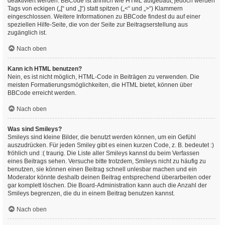
deaktiviert werden. BBCode ist ähnlich wie HTML aufgebaut, jedoch werden
Tags von eckigen („[“ und „]“) statt spitzen („<“ und „>“) Klammern
eingeschlossen. Weitere Informationen zu BBCode findest du auf einer
speziellen Hilfe-Seite, die von der Seite zur Beitragserstellung aus
zugänglich ist.
Nach oben
Kann ich HTML benutzen?
Nein, es ist nicht möglich, HTML-Code in Beiträgen zu verwenden. Die
meisten Formatierungsmöglichkeiten, die HTML bietet, können über
BBCode erreicht werden.
Nach oben
Was sind Smileys?
Smileys sind kleine Bilder, die benutzt werden können, um ein Gefühl
auszudrücken. Für jeden Smiley gibt es einen kurzen Code, z. B. bedeutet :)
fröhlich und :( traurig. Die Liste aller Smileys kannst du beim Verfassen
eines Beitrags sehen. Versuche bitte trotzdem, Smileys nicht zu häufig zu
benutzen, sie können einen Beitrag schnell unlesbar machen und ein
Moderator könnte deshalb deinen Beitrag entsprechend überarbeiten oder
gar komplett löschen. Die Board-Administration kann auch die Anzahl der
Smileys begrenzen, die du in einem Beitrag benutzen kannst.
Nach oben