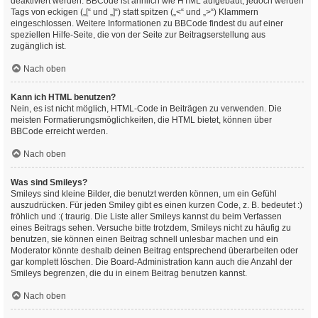
deaktiviert werden. BBCode ist ähnlich wie HTML aufgebaut, jedoch werden
Tags von eckigen („[“ und „]“) statt spitzen („<“ und „>“) Klammern
eingeschlossen. Weitere Informationen zu BBCode findest du auf einer
speziellen Hilfe-Seite, die von der Seite zur Beitragserstellung aus
zugänglich ist.
Nach oben
Kann ich HTML benutzen?
Nein, es ist nicht möglich, HTML-Code in Beiträgen zu verwenden. Die
meisten Formatierungsmöglichkeiten, die HTML bietet, können über
BBCode erreicht werden.
Nach oben
Was sind Smileys?
Smileys sind kleine Bilder, die benutzt werden können, um ein Gefühl
auszudrücken. Für jeden Smiley gibt es einen kurzen Code, z. B. bedeutet :)
fröhlich und :( traurig. Die Liste aller Smileys kannst du beim Verfassen
eines Beitrags sehen. Versuche bitte trotzdem, Smileys nicht zu häufig zu
benutzen, sie können einen Beitrag schnell unlesbar machen und ein
Moderator könnte deshalb deinen Beitrag entsprechend überarbeiten oder
gar komplett löschen. Die Board-Administration kann auch die Anzahl der
Smileys begrenzen, die du in einem Beitrag benutzen kannst.
Nach oben