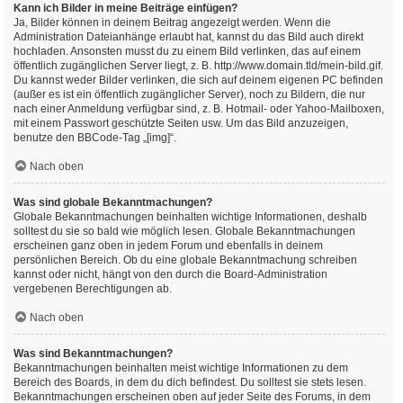
Kann ich Bilder in meine Beiträge einfügen?
Ja, Bilder können in deinem Beitrag angezeigt werden. Wenn die
Administration Dateianhänge erlaubt hat, kannst du das Bild auch direkt
hochladen. Ansonsten musst du zu einem Bild verlinken, das auf einem
öffentlich zugänglichen Server liegt, z. B. http://www.domain.tld/mein-bild.gif.
Du kannst weder Bilder verlinken, die sich auf deinem eigenen PC befinden
(außer es ist ein öffentlich zugänglicher Server), noch zu Bildern, die nur
nach einer Anmeldung verfügbar sind, z. B. Hotmail- oder Yahoo-Mailboxen,
mit einem Passwort geschützte Seiten usw. Um das Bild anzuzeigen,
benutze den BBCode-Tag „[img]“.
Nach oben
Was sind globale Bekanntmachungen?
Globale Bekanntmachungen beinhalten wichtige Informationen, deshalb
solltest du sie so bald wie möglich lesen. Globale Bekanntmachungen
erscheinen ganz oben in jedem Forum und ebenfalls in deinem
persönlichen Bereich. Ob du eine globale Bekanntmachung schreiben
kannst oder nicht, hängt von den durch die Board-Administration
vergebenen Berechtigungen ab.
Nach oben
Was sind Bekanntmachungen?
Bekanntmachungen beinhalten meist wichtige Informationen zu dem
Bereich des Boards, in dem du dich befindest. Du solltest sie stets lesen.
Bekanntmachungen erscheinen oben auf jeder Seite des Forums, in dem