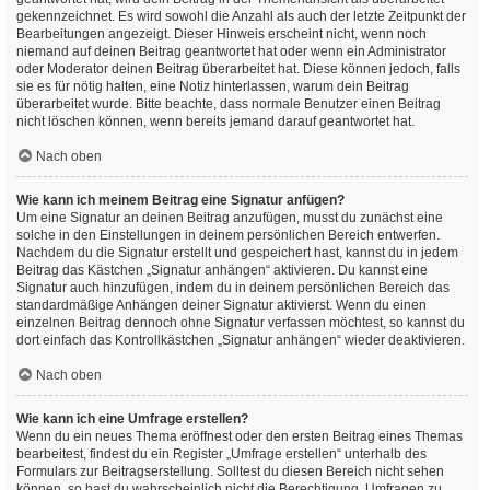
gekennzeichnet. Es wird sowohl die Anzahl als auch der letzte Zeitpunkt der
Bearbeitungen angezeigt. Dieser Hinweis erscheint nicht, wenn noch
niemand auf deinen Beitrag geantwortet hat oder wenn ein Administrator
oder Moderator deinen Beitrag überarbeitet hat. Diese können jedoch, falls
sie es für nötig halten, eine Notiz hinterlassen, warum dein Beitrag
überarbeitet wurde. Bitte beachte, dass normale Benutzer einen Beitrag
nicht löschen können, wenn bereits jemand darauf geantwortet hat.
Nach oben
Wie kann ich meinem Beitrag eine Signatur anfügen?
Um eine Signatur an deinen Beitrag anzufügen, musst du zunächst eine
solche in den Einstellungen in deinem persönlichen Bereich entwerfen.
Nachdem du die Signatur erstellt und gespeichert hast, kannst du in jedem
Beitrag das Kästchen „Signatur anhängen“ aktivieren. Du kannst eine
Signatur auch hinzufügen, indem du in deinem persönlichen Bereich das
standardmäßige Anhängen deiner Signatur aktivierst. Wenn du einen
einzelnen Beitrag dennoch ohne Signatur verfassen möchtest, so kannst du
dort einfach das Kontrollkästchen „Signatur anhängen“ wieder deaktivieren.
Nach oben
Wie kann ich eine Umfrage erstellen?
Wenn du ein neues Thema eröffnest oder den ersten Beitrag eines Themas
bearbeitest, findest du ein Register „Umfrage erstellen“ unterhalb des
Formulars zur Beitragserstellung. Solltest du diesen Bereich nicht sehen
können, so hast du wahrscheinlich nicht die Berechtigung, Umfragen zu