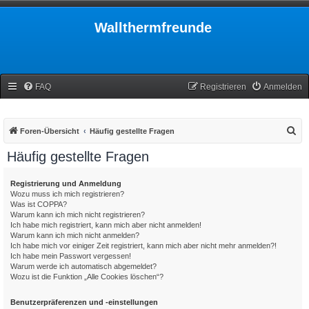
Wallthermfreunde
FAQ
Registrieren
Anmelden
S
Foren-Übersicht
Häufig gestellte Fragen
u
Häufig gestellte Fragen
c
h
Registrierung und Anmeldung
Wozu muss ich mich registrieren?
e
Was ist COPPA?
Warum kann ich mich nicht registrieren?
Ich habe mich registriert, kann mich aber nicht anmelden!
Warum kann ich mich nicht anmelden?
Ich habe mich vor einiger Zeit registriert, kann mich aber nicht mehr anmelden?!
Ich habe mein Passwort vergessen!
Warum werde ich automatisch abgemeldet?
Wozu ist die Funktion „Alle Cookies löschen“?
Benutzerpräferenzen und -einstellungen