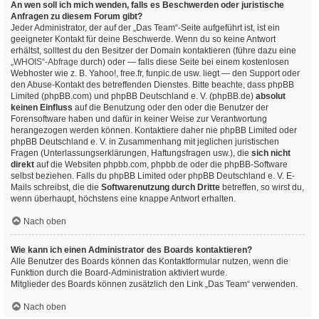
An wen soll ich mich wenden, falls es Beschwerden oder juristische
Anfragen zu diesem Forum gibt?
Jeder Administrator, der auf der „Das Team“-Seite aufgeführt ist, ist ein
geeigneter Kontakt für deine Beschwerde. Wenn du so keine Antwort
erhältst, solltest du den Besitzer der Domain kontaktieren (führe dazu eine
„WHOIS“-Abfrage
durch) oder — falls diese Seite bei einem kostenlosen
Webhoster wie z. B. Yahoo!, free.fr, funpic.de usw. liegt — den Support oder
den Abuse-Kontakt des betreffenden Dienstes. Bitte beachte, dass phpBB
Limited (phpBB.com) und phpBB Deutschland e. V. (phpBB.de)
absolut
keinen Einfluss
auf die Benutzung oder den oder die Benutzer der
Forensoftware haben und dafür in keiner Weise zur Verantwortung
herangezogen werden können. Kontaktiere daher nie phpBB Limited oder
phpBB Deutschland e. V. in Zusammenhang mit jeglichen juristischen
Fragen (Unterlassungserklärungen, Haftungsfragen usw.), die
sich nicht
direkt
auf die Websiten phpbb.com, phpbb.de oder die phpBB-Software
selbst beziehen. Falls du phpBB Limited oder phpBB Deutschland e. V. E-
Mails schreibst, die die
Softwarenutzung durch Dritte
betreffen, so wirst du,
wenn überhaupt, höchstens eine knappe Antwort erhalten.
Nach oben
Wie kann ich einen Administrator des Boards kontaktieren?
Alle Benutzer des Boards können das Kontaktformular nutzen, wenn die
Funktion durch die Board-Administration aktiviert wurde.
Mitglieder des Boards können zusätzlich den Link „Das Team“ verwenden.
Nach oben