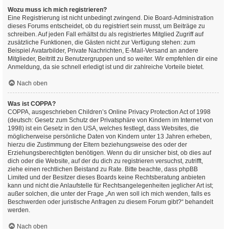
Wozu muss ich mich registrieren?
Eine Registrierung ist nicht unbedingt zwingend. Die Board-Administration
dieses Forums entscheidet, ob du registriert sein musst, um Beiträge zu
schreiben. Auf jeden Fall erhältst du als registriertes Mitglied Zugriff auf
zusätzliche Funktionen, die Gästen nicht zur Verfügung stehen: zum
Beispiel Avatarbilder, Private Nachrichten, E-Mail-Versand an andere
Mitglieder, Beitritt zu Benutzergruppen und so weiter. Wir empfehlen dir eine
Anmeldung, da sie schnell erledigt ist und dir zahlreiche Vorteile bietet.
Nach oben
Was ist COPPA?
COPPA, ausgeschrieben Children’s Online Privacy Protection Act of 1998
(deutsch: Gesetz zum Schutz der Privatsphäre von Kindern im Internet von
1998) ist ein Gesetz in den USA, welches festlegt, dass Websites, die
möglicherweise persönliche Daten von Kindern unter 13 Jahren erheben,
hierzu die Zustimmung der Eltern beziehungsweise des oder der
Erziehungsberechtigten benötigen. Wenn du dir unsicher bist, ob dies auf
dich oder die Website, auf der du dich zu registrieren versuchst, zutrifft,
ziehe einen rechtlichen Beistand zu Rate. Bitte beachte, dass phpBB
Limited und der Besitzer dieses Boards keine Rechtsberatung anbieten
kann und nicht die Anlaufstelle für Rechtsangelegenheiten jeglicher Art ist;
außer solchen, die unter der Frage „An wen soll ich mich wenden, falls es
Beschwerden oder juristische Anfragen zu diesem Forum gibt?“ behandelt
werden.
Nach oben