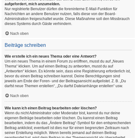
aufgefordert, mich anzumelden.
Nur registrierte Benutzer dürfen die foreninterne E-Mail-Funktion für
Nachrichten an andere Benutzer nutzen, falls diese von der Board-
Administration freigeschaltet wurde. Diese Maßnahme soll den Missbrauch
dieses Systems durch Gäste verhindern.
Nach oben
Beiträge schreiben
Wie erstelle ich ein neues Thema oder eine Antwort?
Um ein neues Thema in einem Forum zu eröffnen, musst du auf „Neues
Thema“ klicken. Um auf einen Beitrag zu antworten, musst du auf
„Antworten“ klicken. Es könnte sein, dass eine Registrierung erforderlich ist,
bevor du einen Beitrag schreiben kannst. Deine Berechtigungen sind
jeweils am Ende der Foren- und der Beitragsansicht aufgelistet. Z. B. „Du
darfst neue Themen erstellen“, „Du darfst Dateianhänge erstellen“ usw.
Nach oben
Wie kann ich einen Beitrag bearbeiten oder löschen?
Wenn du nicht Administrator oder Moderator bist, kannst du nur deine
eigenen Beiträge bearbeiten oder löschen. Du kannst einen Beitrag
bearbeiten, indem du das „Ändere Beitrag“-Symbol für den entsprechenden
Beitrag anklickst; eventuell ist dies nur für einen begrenzten Zeitraum nach
seiner Erstellung möglich. Wenn bereits jemand auf deinen Beitrag
geantwortet hat, wird dein Beitrag in der Themenansicht als überarbeitet