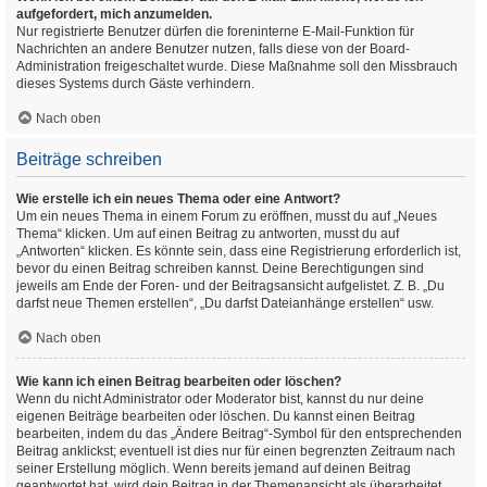
aufgefordert, mich anzumelden.
Nur registrierte Benutzer dürfen die foreninterne E-Mail-Funktion für
Nachrichten an andere Benutzer nutzen, falls diese von der Board-
Administration freigeschaltet wurde. Diese Maßnahme soll den Missbrauch
dieses Systems durch Gäste verhindern.
Nach oben
Beiträge schreiben
Wie erstelle ich ein neues Thema oder eine Antwort?
Um ein neues Thema in einem Forum zu eröffnen, musst du auf „Neues
Thema“ klicken. Um auf einen Beitrag zu antworten, musst du auf
„Antworten“ klicken. Es könnte sein, dass eine Registrierung erforderlich ist,
bevor du einen Beitrag schreiben kannst. Deine Berechtigungen sind
jeweils am Ende der Foren- und der Beitragsansicht aufgelistet. Z. B. „Du
darfst neue Themen erstellen“, „Du darfst Dateianhänge erstellen“ usw.
Nach oben
Wie kann ich einen Beitrag bearbeiten oder löschen?
Wenn du nicht Administrator oder Moderator bist, kannst du nur deine
eigenen Beiträge bearbeiten oder löschen. Du kannst einen Beitrag
bearbeiten, indem du das „Ändere Beitrag“-Symbol für den entsprechenden
Beitrag anklickst; eventuell ist dies nur für einen begrenzten Zeitraum nach
seiner Erstellung möglich. Wenn bereits jemand auf deinen Beitrag
geantwortet hat, wird dein Beitrag in der Themenansicht als überarbeitet