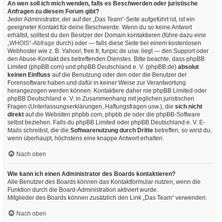
An wen soll ich mich wenden, falls es Beschwerden oder juristische
Anfragen zu diesem Forum gibt?
Jeder Administrator, der auf der „Das Team“-Seite aufgeführt ist, ist ein
geeigneter Kontakt für deine Beschwerde. Wenn du so keine Antwort
erhältst, solltest du den Besitzer der Domain kontaktieren (führe dazu eine
„WHOIS“-Abfrage
durch) oder — falls diese Seite bei einem kostenlosen
Webhoster wie z. B. Yahoo!, free.fr, funpic.de usw. liegt — den Support oder
den Abuse-Kontakt des betreffenden Dienstes. Bitte beachte, dass phpBB
Limited (phpBB.com) und phpBB Deutschland e. V. (phpBB.de)
absolut
keinen Einfluss
auf die Benutzung oder den oder die Benutzer der
Forensoftware haben und dafür in keiner Weise zur Verantwortung
herangezogen werden können. Kontaktiere daher nie phpBB Limited oder
phpBB Deutschland e. V. in Zusammenhang mit jeglichen juristischen
Fragen (Unterlassungserklärungen, Haftungsfragen usw.), die
sich nicht
direkt
auf die Websiten phpbb.com, phpbb.de oder die phpBB-Software
selbst beziehen. Falls du phpBB Limited oder phpBB Deutschland e. V. E-
Mails schreibst, die die
Softwarenutzung durch Dritte
betreffen, so wirst du,
wenn überhaupt, höchstens eine knappe Antwort erhalten.
Nach oben
Wie kann ich einen Administrator des Boards kontaktieren?
Alle Benutzer des Boards können das Kontaktformular nutzen, wenn die
Funktion durch die Board-Administration aktiviert wurde.
Mitglieder des Boards können zusätzlich den Link „Das Team“ verwenden.
Nach oben