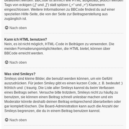
deaktiviert werden. BBCode ist ähnlich wie HTML aufgebaut, jedoch werden
Tags von eckigen („[“ und „]“) statt spitzen („<“ und „>“) Klammern
eingeschlossen. Weitere Informationen zu BBCode findest du auf einer
speziellen Hilfe-Seite, die von der Seite zur Beitragserstellung aus
zugänglich ist.
Nach oben
Kann ich HTML benutzen?
Nein, es ist nicht möglich, HTML-Code in Beiträgen zu verwenden. Die
meisten Formatierungsmöglichkeiten, die HTML bietet, können über
BBCode erreicht werden.
Nach oben
Was sind Smileys?
Smileys sind kleine Bilder, die benutzt werden können, um ein Gefühl
auszudrücken. Für jeden Smiley gibt es einen kurzen Code, z. B. bedeutet :)
fröhlich und :( traurig. Die Liste aller Smileys kannst du beim Verfassen
eines Beitrags sehen. Versuche bitte trotzdem, Smileys nicht zu häufig zu
benutzen, sie können einen Beitrag schnell unlesbar machen und ein
Moderator könnte deshalb deinen Beitrag entsprechend überarbeiten oder
gar komplett löschen. Die Board-Administration kann auch die Anzahl der
Smileys begrenzen, die du in einem Beitrag benutzen kannst.
Nach oben