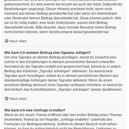
gekennzeichnet. Es wird sowohl die Anzahl als auch der letzte Zeitpunkt der
Bearbeitungen angezeigt. Dieser Hinweis erscheint nicht, wenn noch
niemand auf deinen Beitrag geantwortet hat oder wenn ein Administrator
oder Moderator deinen Beitrag überarbeitet hat. Diese können jedoch, falls
sie es für nötig halten, eine Notiz hinterlassen, warum dein Beitrag
überarbeitet wurde. Bitte beachte, dass normale Benutzer einen Beitrag
nicht löschen können, wenn bereits jemand darauf geantwortet hat.
Nach oben
Wie kann ich meinem Beitrag eine Signatur anfügen?
Um eine Signatur an deinen Beitrag anzufügen, musst du zunächst eine
solche in den Einstellungen in deinem persönlichen Bereich entwerfen.
Nachdem du die Signatur erstellt und gespeichert hast, kannst du in jedem
Beitrag das Kästchen „Signatur anhängen“ aktivieren. Du kannst eine
Signatur auch hinzufügen, indem du in deinem persönlichen Bereich das
standardmäßige Anhängen deiner Signatur aktivierst. Wenn du einen
einzelnen Beitrag dennoch ohne Signatur verfassen möchtest, so kannst du
dort einfach das Kontrollkästchen „Signatur anhängen“ wieder deaktivieren.
Nach oben
Wie kann ich eine Umfrage erstellen?
Wenn du ein neues Thema eröffnest oder den ersten Beitrag eines Themas
bearbeitest, findest du ein Register „Umfrage erstellen“ unterhalb des
Formulars zur Beitragserstellung. Solltest du diesen Bereich nicht sehen
können, so hast du wahrscheinlich nicht die Berechtigung, Umfragen zu