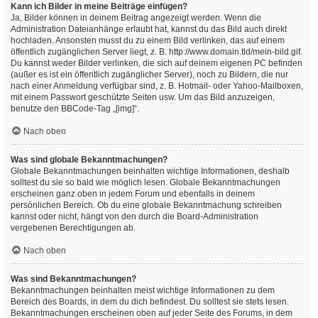
Kann ich Bilder in meine Beiträge einfügen?
Ja, Bilder können in deinem Beitrag angezeigt werden. Wenn die
Administration Dateianhänge erlaubt hat, kannst du das Bild auch direkt
hochladen. Ansonsten musst du zu einem Bild verlinken, das auf einem
öffentlich zugänglichen Server liegt, z. B. http://www.domain.tld/mein-bild.gif.
Du kannst weder Bilder verlinken, die sich auf deinem eigenen PC befinden
(außer es ist ein öffentlich zugänglicher Server), noch zu Bildern, die nur
nach einer Anmeldung verfügbar sind, z. B. Hotmail- oder Yahoo-Mailboxen,
mit einem Passwort geschützte Seiten usw. Um das Bild anzuzeigen,
benutze den BBCode-Tag „[img]“.
Nach oben
Was sind globale Bekanntmachungen?
Globale Bekanntmachungen beinhalten wichtige Informationen, deshalb
solltest du sie so bald wie möglich lesen. Globale Bekanntmachungen
erscheinen ganz oben in jedem Forum und ebenfalls in deinem
persönlichen Bereich. Ob du eine globale Bekanntmachung schreiben
kannst oder nicht, hängt von den durch die Board-Administration
vergebenen Berechtigungen ab.
Nach oben
Was sind Bekanntmachungen?
Bekanntmachungen beinhalten meist wichtige Informationen zu dem
Bereich des Boards, in dem du dich befindest. Du solltest sie stets lesen.
Bekanntmachungen erscheinen oben auf jeder Seite des Forums, in dem