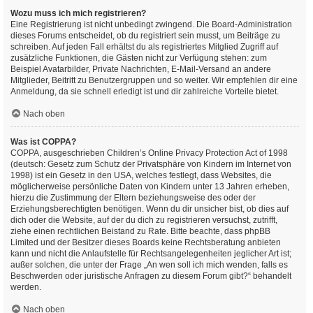
Wozu muss ich mich registrieren?
Eine Registrierung ist nicht unbedingt zwingend. Die Board-Administration
dieses Forums entscheidet, ob du registriert sein musst, um Beiträge zu
schreiben. Auf jeden Fall erhältst du als registriertes Mitglied Zugriff auf
zusätzliche Funktionen, die Gästen nicht zur Verfügung stehen: zum
Beispiel Avatarbilder, Private Nachrichten, E-Mail-Versand an andere
Mitglieder, Beitritt zu Benutzergruppen und so weiter. Wir empfehlen dir eine
Anmeldung, da sie schnell erledigt ist und dir zahlreiche Vorteile bietet.
Nach oben
Was ist COPPA?
COPPA, ausgeschrieben Children’s Online Privacy Protection Act of 1998
(deutsch: Gesetz zum Schutz der Privatsphäre von Kindern im Internet von
1998) ist ein Gesetz in den USA, welches festlegt, dass Websites, die
möglicherweise persönliche Daten von Kindern unter 13 Jahren erheben,
hierzu die Zustimmung der Eltern beziehungsweise des oder der
Erziehungsberechtigten benötigen. Wenn du dir unsicher bist, ob dies auf
dich oder die Website, auf der du dich zu registrieren versuchst, zutrifft,
ziehe einen rechtlichen Beistand zu Rate. Bitte beachte, dass phpBB
Limited und der Besitzer dieses Boards keine Rechtsberatung anbieten
kann und nicht die Anlaufstelle für Rechtsangelegenheiten jeglicher Art ist;
außer solchen, die unter der Frage „An wen soll ich mich wenden, falls es
Beschwerden oder juristische Anfragen zu diesem Forum gibt?“ behandelt
werden.
Nach oben