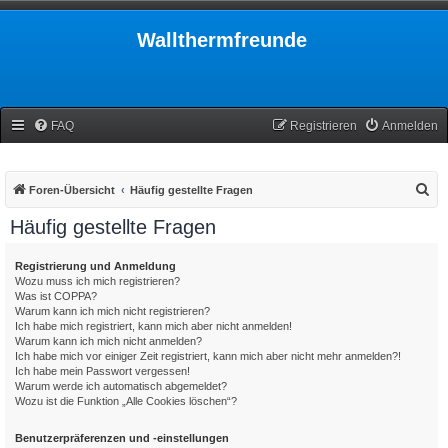
Wallthermfreunde
FAQ
Registrieren
Anmelden
S
Foren-Übersicht
Häufig gestellte Fragen
u
Häufig gestellte Fragen
c
h
Registrierung und Anmeldung
Wozu muss ich mich registrieren?
e
Was ist COPPA?
Warum kann ich mich nicht registrieren?
Ich habe mich registriert, kann mich aber nicht anmelden!
Warum kann ich mich nicht anmelden?
Ich habe mich vor einiger Zeit registriert, kann mich aber nicht mehr anmelden?!
Ich habe mein Passwort vergessen!
Warum werde ich automatisch abgemeldet?
Wozu ist die Funktion „Alle Cookies löschen“?
Benutzerpräferenzen und -einstellungen