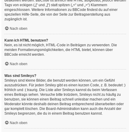
deaktiviert werden. BBCode ist ähnlich wie HTML aufgebaut, jedoch werden
Tags von eckigen („[“ und „]“) statt spitzen („<“ und „>“) Klammern
eingeschlossen. Weitere Informationen zu BBCode findest du auf einer
speziellen Hilfe-Seite, die von der Seite zur Beitragserstellung aus
zugänglich ist.
Nach oben
Kann ich HTML benutzen?
Nein, es ist nicht möglich, HTML-Code in Beiträgen zu verwenden. Die
meisten Formatierungsmöglichkeiten, die HTML bietet, können über
BBCode erreicht werden.
Nach oben
Was sind Smileys?
Smileys sind kleine Bilder, die benutzt werden können, um ein Gefühl
auszudrücken. Für jeden Smiley gibt es einen kurzen Code, z. B. bedeutet :)
fröhlich und :( traurig. Die Liste aller Smileys kannst du beim Verfassen
eines Beitrags sehen. Versuche bitte trotzdem, Smileys nicht zu häufig zu
benutzen, sie können einen Beitrag schnell unlesbar machen und ein
Moderator könnte deshalb deinen Beitrag entsprechend überarbeiten oder
gar komplett löschen. Die Board-Administration kann auch die Anzahl der
Smileys begrenzen, die du in einem Beitrag benutzen kannst.
Nach oben