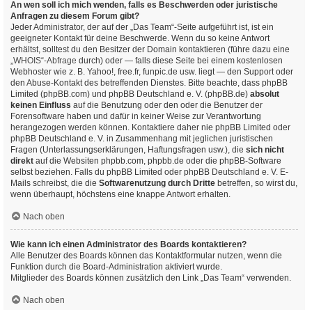
An wen soll ich mich wenden, falls es Beschwerden oder juristische
Anfragen zu diesem Forum gibt?
Jeder Administrator, der auf der „Das Team“-Seite aufgeführt ist, ist ein
geeigneter Kontakt für deine Beschwerde. Wenn du so keine Antwort
erhältst, solltest du den Besitzer der Domain kontaktieren (führe dazu eine
„WHOIS“-Abfrage
durch) oder — falls diese Seite bei einem kostenlosen
Webhoster wie z. B. Yahoo!, free.fr, funpic.de usw. liegt — den Support oder
den Abuse-Kontakt des betreffenden Dienstes. Bitte beachte, dass phpBB
Limited (phpBB.com) und phpBB Deutschland e. V. (phpBB.de)
absolut
keinen Einfluss
auf die Benutzung oder den oder die Benutzer der
Forensoftware haben und dafür in keiner Weise zur Verantwortung
herangezogen werden können. Kontaktiere daher nie phpBB Limited oder
phpBB Deutschland e. V. in Zusammenhang mit jeglichen juristischen
Fragen (Unterlassungserklärungen, Haftungsfragen usw.), die
sich nicht
direkt
auf die Websiten phpbb.com, phpbb.de oder die phpBB-Software
selbst beziehen. Falls du phpBB Limited oder phpBB Deutschland e. V. E-
Mails schreibst, die die
Softwarenutzung durch Dritte
betreffen, so wirst du,
wenn überhaupt, höchstens eine knappe Antwort erhalten.
Nach oben
Wie kann ich einen Administrator des Boards kontaktieren?
Alle Benutzer des Boards können das Kontaktformular nutzen, wenn die
Funktion durch die Board-Administration aktiviert wurde.
Mitglieder des Boards können zusätzlich den Link „Das Team“ verwenden.
Nach oben