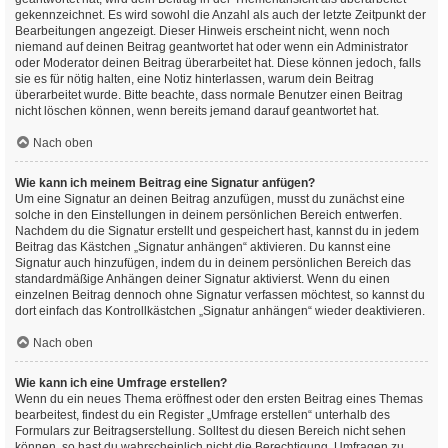
gekennzeichnet. Es wird sowohl die Anzahl als auch der letzte Zeitpunkt der
Bearbeitungen angezeigt. Dieser Hinweis erscheint nicht, wenn noch
niemand auf deinen Beitrag geantwortet hat oder wenn ein Administrator
oder Moderator deinen Beitrag überarbeitet hat. Diese können jedoch, falls
sie es für nötig halten, eine Notiz hinterlassen, warum dein Beitrag
überarbeitet wurde. Bitte beachte, dass normale Benutzer einen Beitrag
nicht löschen können, wenn bereits jemand darauf geantwortet hat.
Nach oben
Wie kann ich meinem Beitrag eine Signatur anfügen?
Um eine Signatur an deinen Beitrag anzufügen, musst du zunächst eine
solche in den Einstellungen in deinem persönlichen Bereich entwerfen.
Nachdem du die Signatur erstellt und gespeichert hast, kannst du in jedem
Beitrag das Kästchen „Signatur anhängen“ aktivieren. Du kannst eine
Signatur auch hinzufügen, indem du in deinem persönlichen Bereich das
standardmäßige Anhängen deiner Signatur aktivierst. Wenn du einen
einzelnen Beitrag dennoch ohne Signatur verfassen möchtest, so kannst du
dort einfach das Kontrollkästchen „Signatur anhängen“ wieder deaktivieren.
Nach oben
Wie kann ich eine Umfrage erstellen?
Wenn du ein neues Thema eröffnest oder den ersten Beitrag eines Themas
bearbeitest, findest du ein Register „Umfrage erstellen“ unterhalb des
Formulars zur Beitragserstellung. Solltest du diesen Bereich nicht sehen
können, so hast du wahrscheinlich nicht die Berechtigung, Umfragen zu