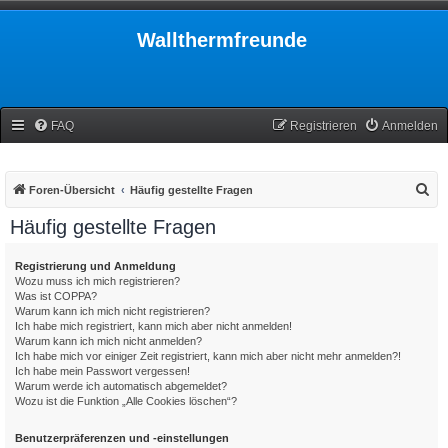
Wallthermfreunde
FAQ
Registrieren
Anmelden
S
Foren-Übersicht
Häufig gestellte Fragen
u
Häufig gestellte Fragen
c
h
Registrierung und Anmeldung
Wozu muss ich mich registrieren?
e
Was ist COPPA?
Warum kann ich mich nicht registrieren?
Ich habe mich registriert, kann mich aber nicht anmelden!
Warum kann ich mich nicht anmelden?
Ich habe mich vor einiger Zeit registriert, kann mich aber nicht mehr anmelden?!
Ich habe mein Passwort vergessen!
Warum werde ich automatisch abgemeldet?
Wozu ist die Funktion „Alle Cookies löschen“?
Benutzerpräferenzen und -einstellungen