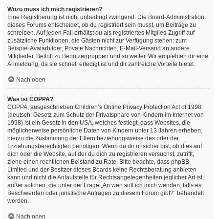
Wozu muss ich mich registrieren?
Eine Registrierung ist nicht unbedingt zwingend. Die Board-Administration
dieses Forums entscheidet, ob du registriert sein musst, um Beiträge zu
schreiben. Auf jeden Fall erhältst du als registriertes Mitglied Zugriff auf
zusätzliche Funktionen, die Gästen nicht zur Verfügung stehen: zum
Beispiel Avatarbilder, Private Nachrichten, E-Mail-Versand an andere
Mitglieder, Beitritt zu Benutzergruppen und so weiter. Wir empfehlen dir eine
Anmeldung, da sie schnell erledigt ist und dir zahlreiche Vorteile bietet.
Nach oben
Was ist COPPA?
COPPA, ausgeschrieben Children’s Online Privacy Protection Act of 1998
(deutsch: Gesetz zum Schutz der Privatsphäre von Kindern im Internet von
1998) ist ein Gesetz in den USA, welches festlegt, dass Websites, die
möglicherweise persönliche Daten von Kindern unter 13 Jahren erheben,
hierzu die Zustimmung der Eltern beziehungsweise des oder der
Erziehungsberechtigten benötigen. Wenn du dir unsicher bist, ob dies auf
dich oder die Website, auf der du dich zu registrieren versuchst, zutrifft,
ziehe einen rechtlichen Beistand zu Rate. Bitte beachte, dass phpBB
Limited und der Besitzer dieses Boards keine Rechtsberatung anbieten
kann und nicht die Anlaufstelle für Rechtsangelegenheiten jeglicher Art ist;
außer solchen, die unter der Frage „An wen soll ich mich wenden, falls es
Beschwerden oder juristische Anfragen zu diesem Forum gibt?“ behandelt
werden.
Nach oben