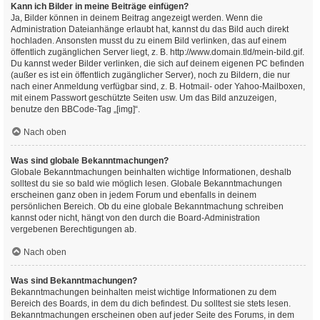
Kann ich Bilder in meine Beiträge einfügen?
Ja, Bilder können in deinem Beitrag angezeigt werden. Wenn die
Administration Dateianhänge erlaubt hat, kannst du das Bild auch direkt
hochladen. Ansonsten musst du zu einem Bild verlinken, das auf einem
öffentlich zugänglichen Server liegt, z. B. http://www.domain.tld/mein-bild.gif.
Du kannst weder Bilder verlinken, die sich auf deinem eigenen PC befinden
(außer es ist ein öffentlich zugänglicher Server), noch zu Bildern, die nur
nach einer Anmeldung verfügbar sind, z. B. Hotmail- oder Yahoo-Mailboxen,
mit einem Passwort geschützte Seiten usw. Um das Bild anzuzeigen,
benutze den BBCode-Tag „[img]“.
Nach oben
Was sind globale Bekanntmachungen?
Globale Bekanntmachungen beinhalten wichtige Informationen, deshalb
solltest du sie so bald wie möglich lesen. Globale Bekanntmachungen
erscheinen ganz oben in jedem Forum und ebenfalls in deinem
persönlichen Bereich. Ob du eine globale Bekanntmachung schreiben
kannst oder nicht, hängt von den durch die Board-Administration
vergebenen Berechtigungen ab.
Nach oben
Was sind Bekanntmachungen?
Bekanntmachungen beinhalten meist wichtige Informationen zu dem
Bereich des Boards, in dem du dich befindest. Du solltest sie stets lesen.
Bekanntmachungen erscheinen oben auf jeder Seite des Forums, in dem