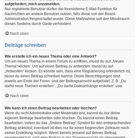
aufgefordert, mich anzumelden.
Nur registrierte Benutzer dürfen die foreninterne E-Mail-Funktion für
Nachrichten an andere Benutzer nutzen, falls diese von der Board-
Administration freigeschaltet wurde. Diese Maßnahme soll den Missbrauch
dieses Systems durch Gäste verhindern.
Nach oben
Beiträge schreiben
Wie erstelle ich ein neues Thema oder eine Antwort?
Um ein neues Thema in einem Forum zu eröffnen, musst du auf „Neues
Thema“ klicken. Um auf einen Beitrag zu antworten, musst du auf
„Antworten“ klicken. Es könnte sein, dass eine Registrierung erforderlich ist,
bevor du einen Beitrag schreiben kannst. Deine Berechtigungen sind
jeweils am Ende der Foren- und der Beitragsansicht aufgelistet. Z. B. „Du
darfst neue Themen erstellen“, „Du darfst Dateianhänge erstellen“ usw.
Nach oben
Wie kann ich einen Beitrag bearbeiten oder löschen?
Wenn du nicht Administrator oder Moderator bist, kannst du nur deine
eigenen Beiträge bearbeiten oder löschen. Du kannst einen Beitrag
bearbeiten, indem du das „Ändere Beitrag“-Symbol für den entsprechenden
Beitrag anklickst; eventuell ist dies nur für einen begrenzten Zeitraum nach
seiner Erstellung möglich. Wenn bereits jemand auf deinen Beitrag
geantwortet hat, wird dein Beitrag in der Themenansicht als überarbeitet